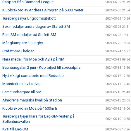
Rapport från Diamond League
2024-06-02 21:19
Klubbrekord av Andreas Almgren på 5000 meter
2024-05-30 21:54
Turebergs nya Ungdomsutskott
2024-05-29 13:34
Sex medaljer andra dagen av Stafett-SM
2024-05-26 21:51
Fem SM-medaljer på Stafett-SM
2024-05-25 19:41
Mångkampare i Ljungby
2024-05-25 18:33
Stafett-SM i helgen
2024-05-24 16:27
Nära medalj för Moa och Ayla på NM
2024-05-19 09:54
Bauhausgalan 2 juni - Köp biljett till specialpris
2024-05-18 13:56
Nytt viktigt samarbete med Reductio
2024-05-17 17:55
Monsterkast av Ludvig
2024-05-17 17:45
Fem turebergare till NM
2024-05-16 21:43
Almgrens magiska kväll på Stadion
2024-05-15 22:05
Klubbrekord av Moa på 1500m h
2024-05-12 19:06
Turebergs tjejer klara för Lag-SM-festen på
2024-05-10 10:55
Sollentunavallen
Kval till Lag-SM
2024-05-08 17:26