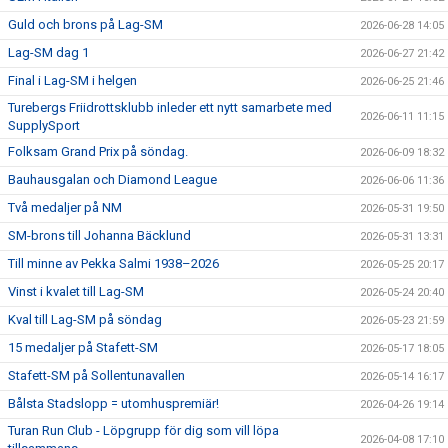
Guld och brons på Lag-SM
2026-06-28 14:05
Lag-SM dag 1
2026-06-27 21:42
Final i Lag-SM i helgen
2026-06-25 21:46
Turebergs Friidrottsklubb inleder ett nytt samarbete med
2026-06-11 11:15
SupplySport
Folksam Grand Prix på söndag.
2026-06-09 18:32
Bauhausgalan och Diamond League
2026-06-06 11:36
Två medaljer på NM
2026-05-31 19:50
SM-brons till Johanna Bäcklund
2026-05-31 13:31
Till minne av Pekka Salmi 1938–2026
2026-05-25 20:17
Vinst i kvalet till Lag-SM
2026-05-24 20:40
Kval till Lag-SM på söndag
2026-05-23 21:59
15 medaljer på Stafett-SM
2026-05-17 18:05
Stafett-SM på Sollentunavallen
2026-05-14 16:17
Bålsta Stadslopp = utomhuspremiär!
2026-04-26 19:14
Turan Run Club - Löpgrupp för dig som vill löpa
2026-04-08 17:10