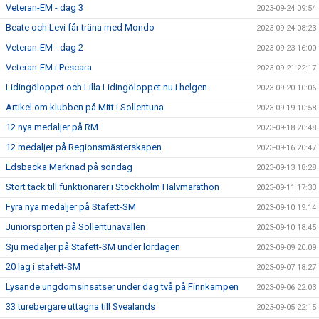
Veteran-EM - dag 3
2023-09-24 09:54
Beate och Levi får träna med Mondo
2023-09-24 08:23
Veteran-EM - dag 2
2023-09-23 16:00
Veteran-EM i Pescara
2023-09-21 22:17
Lidingöloppet och Lilla Lidingöloppet nu i helgen
2023-09-20 10:06
Artikel om klubben på Mitt i Sollentuna
2023-09-19 10:58
12 nya medaljer på RM
2023-09-18 20:48
12 medaljer på Regionsmästerskapen
2023-09-16 20:47
Edsbacka Marknad på söndag
2023-09-13 18:28
Stort tack till funktionärer i Stockholm Halvmarathon
2023-09-11 17:33
Fyra nya medaljer på Stafett-SM
2023-09-10 19:14
Juniorsporten på Sollentunavallen
2023-09-10 18:45
Sju medaljer på Stafett-SM under lördagen
2023-09-09 20:09
20 lag i stafett-SM
2023-09-07 18:27
Lysande ungdomsinsatser under dag två på Finnkampen
2023-09-06 22:03
33 turebergare uttagna till Svealands
2023-09-05 22:15