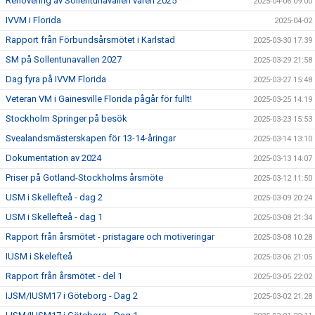
Renovering av Sollentunavallen våren 2025
2025-04-06 09:00
IVVM i Florida
2025-04-02
Rapport från Förbundsårsmötet i Karlstad
2025-03-30 17:39
SM på Sollentunavallen 2027
2025-03-29 21:58
Dag fyra på IVVM Florida
2025-03-27 15:48
Veteran VM i Gainesville Florida pågår för fullt!
2025-03-25 14:19
Stockholm Springer på besök
2025-03-23 15:53
Svealandsmästerskapen för 13-14-åringar
2025-03-14 13:10
Dokumentation av 2024
2025-03-13 14:07
Priser på Gotland-Stockholms årsmöte
2025-03-12 11:50
USM i Skellefteå - dag 2
2025-03-09 20:24
USM i Skellefteå - dag 1
2025-03-08 21:34
Rapport från årsmötet - pristagare och motiveringar
2025-03-08 10:28
IUSM i Skelefteå
2025-03-06 21:05
Rapport från årsmötet - del 1
2025-03-05 22:02
IJSM/IUSM17 i Göteborg - Dag 2
2025-03-02 21:28