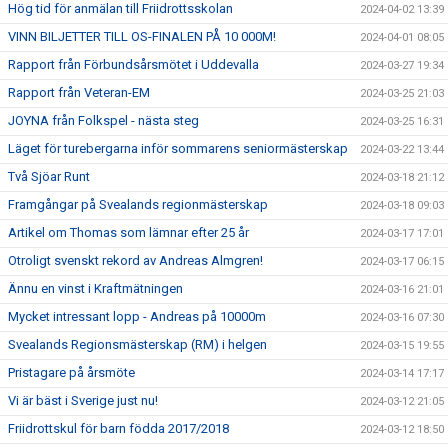
Hög tid för anmälan till Friidrottsskolan
2024-04-02 13:39
VINN BILJETTER TILL OS-FINALEN PÅ 10 000M!
2024-04-01 08:05
Rapport från Förbundsårsmötet i Uddevalla
2024-03-27 19:34
Rapport från Veteran-EM
2024-03-25 21:03
JOYNA från Folkspel - nästa steg
2024-03-25 16:31
Läget för turebergarna inför sommarens seniormästerskap
2024-03-22 13:44
Två Sjöar Runt
2024-03-18 21:12
Framgångar på Svealands regionmästerskap
2024-03-18 09:03
Artikel om Thomas som lämnar efter 25 år
2024-03-17 17:01
Otroligt svenskt rekord av Andreas Almgren!
2024-03-17 06:15
Ännu en vinst i Kraftmätningen
2024-03-16 21:01
Mycket intressant lopp - Andreas på 10000m
2024-03-16 07:30
Svealands Regionsmästerskap (RM) i helgen
2024-03-15 19:55
Pristagare på årsmöte
2024-03-14 17:17
Vi är bäst i Sverige just nu!
2024-03-12 21:05
Friidrottskul för barn födda 2017/2018
2024-03-12 18:50