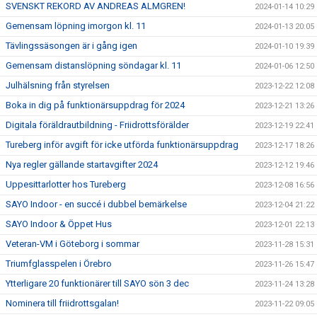
SVENSKT REKORD AV ANDREAS ALMGREN!
2024-01-14 10:29
Gemensam löpning imorgon kl. 11
2024-01-13 20:05
Tävlingssäsongen är i gång igen
2024-01-10 19:39
Gemensam distanslöpning söndagar kl. 11
2024-01-06 12:50
Julhälsning från styrelsen
2023-12-22 12:08
Boka in dig på funktionärsuppdrag för 2024
2023-12-21 13:26
Digitala föräldrautbildning - Friidrottsförälder
2023-12-19 22:41
Tureberg inför avgift för icke utförda funktionärsuppdrag
2023-12-17 18:26
Nya regler gällande startavgifter 2024
2023-12-12 19:46
Uppesittarlotter hos Tureberg
2023-12-08 16:56
SAYO Indoor - en succé i dubbel bemärkelse
2023-12-04 21:22
SAYO Indoor & Öppet Hus
2023-12-01 22:13
Veteran-VM i Göteborg i sommar
2023-11-28 15:31
Triumfglasspelen i Örebro
2023-11-26 15:47
Ytterligare 20 funktionärer till SAYO sön 3 dec
2023-11-24 13:28
Nominera till friidrottsgalan!
2023-11-22 09:05