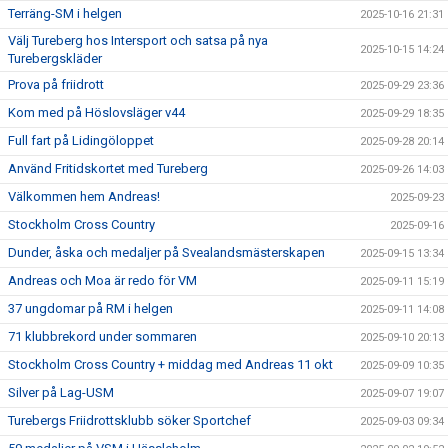
Terräng-SM i helgen
2025-10-16 21:31
Välj Tureberg hos Intersport och satsa på nya
2025-10-15 14:24
Turebergskläder
Prova på friidrott
2025-09-29 23:36
Kom med på Höslovsläger v44
2025-09-29 18:35
Full fart på Lidingöloppet
2025-09-28 20:14
Använd Fritidskortet med Tureberg
2025-09-26 14:03
Välkommen hem Andreas!
2025-09-23
Stockholm Cross Country
2025-09-16
Dunder, åska och medaljer på Svealandsmästerskapen
2025-09-15 13:34
Andreas och Moa är redo för VM
2025-09-11 15:19
37 ungdomar på RM i helgen
2025-09-11 14:08
71 klubbrekord under sommaren
2025-09-10 20:13
Stockholm Cross Country + middag med Andreas 11 okt
2025-09-09 10:35
Silver på Lag-USM
2025-09-07 19:07
Turebergs Friidrottsklubb söker Sportchef
2025-09-03 09:34