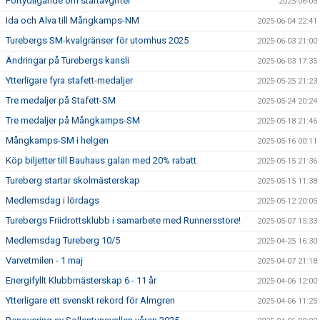
Förtydligande om startavgifter
2025-06-05
Ida och Alva till Mångkamps-NM
2025-06-04 22:41
Turebergs SM-kvalgränser för utomhus 2025
2025-06-03 21:00
Ändringar på Turebergs kansli
2025-06-03 17:35
Ytterligare fyra stafett-medaljer
2025-05-25 21:23
Tre medaljer på Stafett-SM
2025-05-24 20:24
Tre medaljer på Mångkamps-SM
2025-05-18 21:46
Mångkamps-SM i helgen
2025-05-16 00:11
Köp biljetter till Bauhaus galan med 20% rabatt
2025-05-15 21:36
Tureberg startar skolmästerskap
2025-05-15 11:38
Medlemsdag i lördags
2025-05-12 20:05
Turebergs Friidrottsklubb i samarbete med Runnersstore!
2025-05-07 15:33
Medlemsdag Tureberg 10/5
2025-04-25 16:30
Varvetmilen - 1 maj
2025-04-07 21:18
Energifyllt Klubbmästerskap 6 - 11 år
2025-04-06 12:00
Ytterligare ett svenskt rekord för Almgren
2025-04-06 11:25