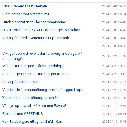
Fina Turebergskast i helgen
2024-05-06 19:33
Björn satsar mot Veteran-VM
2024-05-05 16:54
Turebergsstafetten i högsommarvärme
2024-05-05 14:40
Oliver Törnblom 2:57:41 i Copenhagen Marathon
2024-05-05 14:26
Vi har gått med i Generation Peps nätverk
2024-05-03 13:46
2024-05-01 08:25
Viktiga lopp och event där Tureberg är delägare /
2024-04-28 11:40
medarrangör
Många Turebergare i Bålsta stadslopp
2024-04-27 20:05
Sista dagen anmälan Turebergsstafetten
2024-04-27 13:12
Prova på Friidrott i Maj!
2024-04-23 17:37
Vi stängde inomhussäsongen med flaggan i topp
2024-04-21 17:09
Yolanda har gjort säsongspremiär
2024-04-20 21:28
Vår nye sportchef - välkommen Edvard!
2024-04-19 19:59
Friidrott med ÖPPET HUS
2024-04-12 08:34
Fem turebergare uttagna till EM i Rom
2024-04-10 10:45