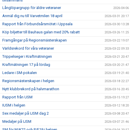
tillsammans
Långlöpargrupp för äldre veteraner
2026-04-06
Anmäl dig nu till Varvetmilen 18 april
2026-03-31 20:17
Rapport från Förbundsårsmötet i Uppsala
2026-03-30 13:28
Köp biljetter till Bauhaus galan med 20% rabatt
2026-03-26 11:25
Framgångar på Regionsmästerskapen
2026-03-22 19:07
Världsrekord för våra veteraner
2026-03-22 09:33
Trippelseger i Kraftmätningen
2026-03-21 20:47
Kraftmätningen 17 på lördag
2026-03-20 21:47
Ledare i SM-pokalen
2026-03-19 21:40
Regionsmästerskapen i helgen
2026-03-18 22:27
Nytt klubbrekord på halvmarathon
2026-03-16 20:45
Rapport från USM
2026-03-15 19:27
IUSM i helgen
2026-03-12 18:20
Sex medaljer på IJSM dag 2
2026-03-08 20:47
Medaljer på IJSM
2026-03-07 21:46
SM för M/K22 och P/F19 i helgen
2026-03-04 20:57