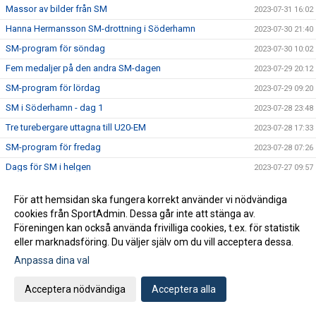
Massor av bilder från SM
2023-07-31 16:02
Hanna Hermansson SM-drottning i Söderhamn
2023-07-30 21:40
SM-program för söndag
2023-07-30 10:02
Fem medaljer på den andra SM-dagen
2023-07-29 20:12
SM-program för lördag
2023-07-29 09:20
SM i Söderhamn - dag 1
2023-07-28 23:48
Tre turebergare uttagna till U20-EM
2023-07-28 17:33
SM-program för fredag
2023-07-28 07:26
Dags för SM i helgen
2023-07-27 09:57
Alva på EYOF
2023-07-26 22:26
För att hemsidan ska fungera korrekt använder vi nödvändiga
Rapport från Leksands Sparbanksspel
2023-07-24 16:37
cookies från SportAdmin. Dessa går inte att stänga av.
Turebergare på Nordiska Juniorlandskampen
Föreningen kan också använda frivilliga cookies, t.ex. för statistik
2023-07-23 18:10
eller marknadsföring. Du väljer själv om du vill acceptera dessa.
Fem ungdomar till landslaget
2023-07-19 12:15
Anpassa dina val
Rekord i Tumba
2023-07-15 19:37
PB för Jesper på JEM
2023-07-15 19:33
Acceptera nödvändiga
Acceptera alla
U23-EM: Torsdag
2023-07-14 10:15