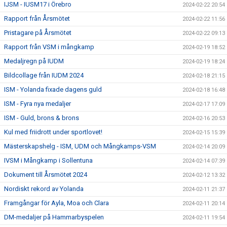
IJSM - IUSM17 i Örebro
2024-02-22 20:54
Rapport från Årsmötet
2024-02-22 11:56
Pristagare på Årsmötet
2024-02-22 09:13
Rapport från VSM i mångkamp
2024-02-19 18:52
Medaljregn på IUDM
2024-02-19 18:24
Bildcollage från IUDM 2024
2024-02-18 21:15
ISM - Yolanda fixade dagens guld
2024-02-18 16:48
ISM - Fyra nya medaljer
2024-02-17 17:09
ISM - Guld, brons & brons
2024-02-16 20:53
Kul med friidrott under sportlovet!
2024-02-15 15:39
Mästerskapshelg - ISM, UDM och Mångkamps-VSM
2024-02-14 20:09
IVSM i Mångkamp i Sollentuna
2024-02-14 07:39
Dokument till Årsmötet 2024
2024-02-12 13:32
Nordiskt rekord av Yolanda
2024-02-11 21:37
Framgångar för Ayla, Moa och Clara
2024-02-11 20:14
DM-medaljer på Hammarbyspelen
2024-02-11 19:54