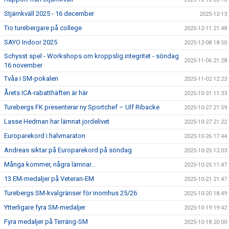
Stjärnkväll 2025 - 16 december
2025-12-13
Tio turebergare på college
2025-12-11 21:48
SAYO Indoor 2025
2025-12-08 18:50
Schysst spel - Workshops om kroppslig integritet - söndag
2025-11-06 21:28
16 november
Tvåa i SM-pokalen
2025-11-02 12:23
Årets ICA-rabatthäften är här
2025-10-31 11:33
Turebergs FK presenterar ny Sportchef – Ulf Ribacke
2025-10-27 21:59
Lasse Hedman har lämnat jordelivet
2025-10-27 21:22
Europarekord i halvmaraton
2025-10-26 17:44
Andreas siktar på Europarekord på söndag
2025-10-25 12:03
Många kommer, några lämnar...
2025-10-25 11:47
13 EM-medaljer på Veteran-EM
2025-10-21 21:47
Turebergs SM-kvalgränser för inomhus 25/26
2025-10-20 18:49
Ytterligare fyra SM-medaljer
2025-10-19 19:42
Fyra medaljer på Terräng-SM
2025-10-18 20:00