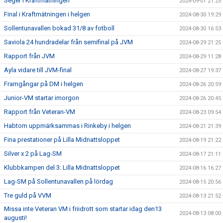
Seger i Kraftmätningen
2024-09-01 21:25
Final i Kraftmätningen i helgen
2024-08-30 19:29
Sollentunavallen bokad 31/8 av fotboll
2024-08-30 16:53
Saviola 24 hundradelar från semifinal på JVM
2024-08-29 21:25
Rapport från JVM
2024-08-29 11:28
Ayla vidare till JVM-final
2024-08-27 19:37
Framgångar på DM i helgen
2024-08-26 20:59
Junior-VM startar imorgon
2024-08-26 20:45
Rapport från Veteran-VM
2024-08-23 09:54
Habtom uppmärksammas i Rinkeby i helgen
2024-08-21 21:39
Fina prestationer på Lilla Midnattsloppet
2024-08-19 21:22
Silver x 2 på Lag-SM
2024-08-17 21:11
Klubbkampen del 3: Lilla Midnattsloppet
2024-08-16 16:27
Lag-SM på Sollentunavallen på lördag
2024-08-15 20:56
Tre guld på VVM
2024-08-13 21:52
Missa inte Veteran VM i friidrott som startar idag den13
2024-08-13 08:00
augusti!