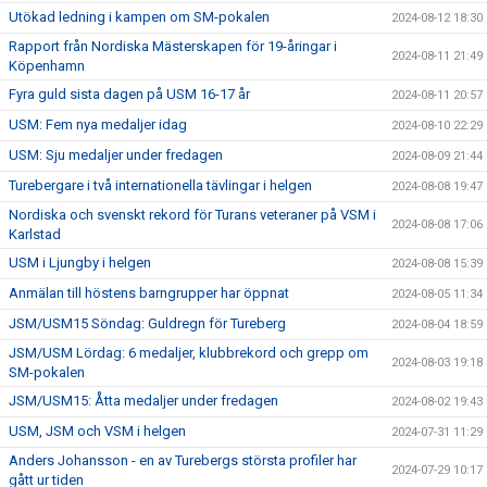
Utökad ledning i kampen om SM-pokalen
2024-08-12 18:30
Rapport från Nordiska Mästerskapen för 19-åringar i
2024-08-11 21:49
Köpenhamn
Fyra guld sista dagen på USM 16-17 år
2024-08-11 20:57
USM: Fem nya medaljer idag
2024-08-10 22:29
USM: Sju medaljer under fredagen
2024-08-09 21:44
Turebergare i två internationella tävlingar i helgen
2024-08-08 19:47
Nordiska och svenskt rekord för Turans veteraner på VSM i
2024-08-08 17:06
Karlstad
USM i Ljungby i helgen
2024-08-08 15:39
Anmälan till höstens barngrupper har öppnat
2024-08-05 11:34
JSM/USM15 Söndag: Guldregn för Tureberg
2024-08-04 18:59
JSM/USM Lördag: 6 medaljer, klubbrekord och grepp om
2024-08-03 19:18
SM-pokalen
JSM/USM15: Åtta medaljer under fredagen
2024-08-02 19:43
USM, JSM och VSM i helgen
2024-07-31 11:29
Anders Johansson - en av Turebergs största profiler har
2024-07-29 10:17
gått ur tiden