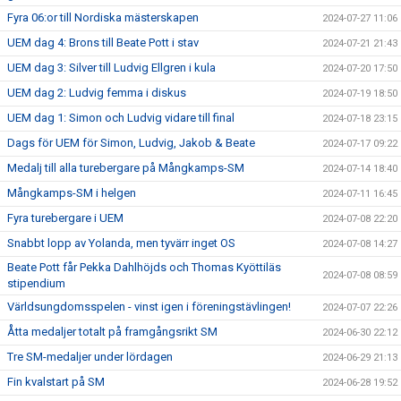
Fyra 06:or till Nordiska mästerskapen
2024-07-27 11:06
UEM dag 4: Brons till Beate Pott i stav
2024-07-21 21:43
UEM dag 3: Silver till Ludvig Ellgren i kula
2024-07-20 17:50
UEM dag 2: Ludvig femma i diskus
2024-07-19 18:50
UEM dag 1: Simon och Ludvig vidare till final
2024-07-18 23:15
Dags för UEM för Simon, Ludvig, Jakob & Beate
2024-07-17 09:22
Medalj till alla turebergare på Mångkamps-SM
2024-07-14 18:40
Mångkamps-SM i helgen
2024-07-11 16:45
Fyra turebergare i UEM
2024-07-08 22:20
Snabbt lopp av Yolanda, men tyvärr inget OS
2024-07-08 14:27
Beate Pott får Pekka Dahlhöjds och Thomas Kyöttiläs
2024-07-08 08:59
stipendium
Världsungdomsspelen - vinst igen i föreningstävlingen!
2024-07-07 22:26
Åtta medaljer totalt på framgångsrikt SM
2024-06-30 22:12
Tre SM-medaljer under lördagen
2024-06-29 21:13
Fin kvalstart på SM
2024-06-28 19:52