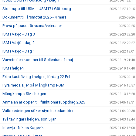
IJSM/IUSM17 i Göteborg - Dag 1
2025-03-01 22:11
Stor trupp till IJSM - IUSM17 i Göteborg
2025-02-27 19:15
Dokument till årsmötet 2025 - 4 mars
2025-02-26
Prova på pass för vuxna/veteraner
2025-02-25
ISM i Växjö - Dag 3
2025-02-23 22:20
ISM i Växjö - dag 2
2025-02-22 22:27
ISM i Växjö - Dag 1
2025-02-22 12:01
Varvetmilen kommer till Sollentuna 1 maj
2025-02-19 21:40
ISM i helgen
2025-02-19 17:40
Extra kasttävling i helgen, lördag 22 Feb
2025-02-18
Fyra medalaljer på Mångkamps-SM
2025-02-16 18:57
Mångkamps-SM i helgen
2025-02-13 18:20
Anmälan är öppen till funktionärsuppdrag 2025
2025-01-06 12:31
Valberedningen söker styrelseledamöter
2025-01-04 09:30
Två tävlingar i helgen, sön 5 jan
2025-01-03 12:44
Intervju - Niklas Kagevik
2025-01-02 15:00