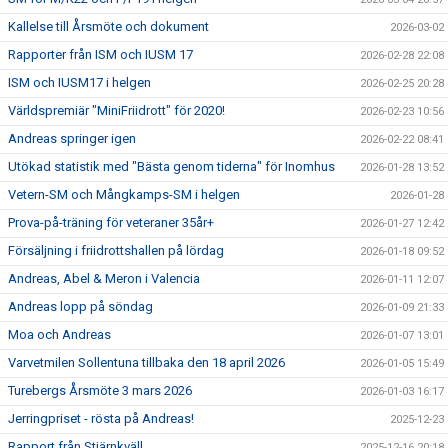
Kallelse till Årsmöte och dokument
2026-03-02
Rapporter från ISM och IUSM 17
2026-02-28 22:08
ISM och IUSM17 i helgen
2026-02-25 20:28
Världspremiär "MiniFriidrott" för 2020!
2026-02-23 10:56
Andreas springer igen
2026-02-22 08:41
Utökad statistik med "Bästa genom tiderna" för Inomhus
2026-01-28 13:52
Vetern-SM och Mångkamps-SM i helgen
2026-01-28
Prova-på-träning för veteraner 35år+
2026-01-27 12:42
Försäljning i friidrottshallen på lördag
2026-01-18 09:52
Andreas, Abel & Meron i Valencia
2026-01-11 12:07
Andreas lopp på söndag
2026-01-09 21:33
Moa och Andreas
2026-01-07 13:01
Varvetmilen Sollentuna tillbaka den 18 april 2026
2026-01-05 15:49
Turebergs Årsmöte 3 mars 2026
2026-01-03 16:17
Jerringpriset - rösta på Andreas!
2025-12-23
Rapport från Stjärnkväll
2025-12-16 20:18