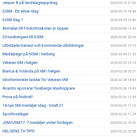
Jesper A på landslagsuppdrag
2024-03-10 21:03
IUSM - Ett silver idag
2024-03-10 18:48
IUSM dag 1
2024-03-09 19:40
Anmälan till Friidrottsskolan är öppen
2024-03-08 15:34
20 turebergare till IUSM
2024-03-06 20:24
Utbildade tränare och kommande utbildningar
2024-03-05 19:13
Medaljregn på IVSM i Varberg
2024-03-04 21:33
Veteran-SM i helgen
2024-02-29 14:13
Bianca & Yolanda på VM i helgen
2024-02-28 20:27
Idrottsminister laddar för Veteran-VM
2024-02-28 18:03
Anactio sponsrar Turebergs stavhoppare
2024-02-26 19:49
Prova på friidrott!
2024-02-26 12:49
14 nya SM-medaljer idag - totalt 21
2024-02-25 17:10
Sportlovsläger
2024-02-25 11:29
JSM/USM17: 7 medaljer under lördagen
2024-02-24 19:25
HELGENS TV-TIPS!
2024-02-22 22:58