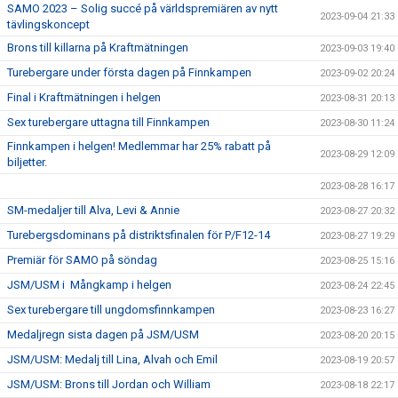
SAMO 2023 – Solig succé på världspremiären av nytt
2023-09-04 21:33
tävlingskoncept
Brons till killarna på Kraftmätningen
2023-09-03 19:40
Turebergare under första dagen på Finnkampen
2023-09-02 20:24
Final i Kraftmätningen i helgen
2023-08-31 20:13
Sex turebergare uttagna till Finnkampen
2023-08-30 11:24
Finnkampen i helgen! Medlemmar har 25% rabatt på
2023-08-29 12:09
biljetter.
2023-08-28 16:17
SM-medaljer till Alva, Levi & Annie
2023-08-27 20:32
Turebergsdominans på distriktsfinalen för P/F12-14
2023-08-27 19:29
Premiär för SAMO på söndag
2023-08-25 15:16
JSM/USM i Mångkamp i helgen
2023-08-24 22:45
Sex turebergare till ungdomsfinnkampen
2023-08-23 16:27
Medaljregn sista dagen på JSM/USM
2023-08-20 20:15
JSM/USM: Medalj till Lina, Alvah och Emil
2023-08-19 20:57
JSM/USM: Brons till Jordan och William
2023-08-18 22:17