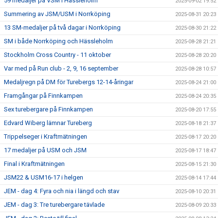
59 medaljer på VSM i Hässleholm
2025-09-02 19:52
Summering av JSM/USM i Norrköping
2025-08-31 20:23
13 SM-medaljer på två dagar i Norrköping
2025-08-30 21:22
SM i både Norrköping och Hässleholm
2025-08-28 21:21
Stockholm Cross Country - 11 oktober
2025-08-28 20:20
Var med på Run club - 2, 9, 16 september
2025-08-28 10:57
Medaljregn på DM för Turebergs 12-14-åringar
2025-08-24 21:00
Framgångar på Finnkampen
2025-08-24 20:35
Sex turebergare på Finnkampen
2025-08-20 17:55
Edvard Wiberg lämnar Tureberg
2025-08-18 21:37
Trippelseger i Kraftmätningen
2025-08-17 20:20
17 medaljer på USM och JSM
2025-08-17 18:47
Final i Kraftmätningen
2025-08-15 21:30
JSM22 & USM16-17 i helgen
2025-08-14 17:44
JEM - dag 4: Fyra och nia i längd och stav
2025-08-10 20:31
JEM - dag 3: Tre turebergare tävlade
2025-08-09 20:33