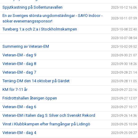
Spjutkastning på Sollentunavallen
2023-10-12 16:06
En av Sveriges största ungdomstävlingar - SAYO Indoor -
2023-10-11 07:59
söker evenemangssponsor!
Tureberg 1:a och 2:a i Stockholmskampen
2023-10-08 22:40
2023-10-07 08:54
Summering av Veteran-EM
2023-10-02 09:52
Veteran-EM - dag 9
2023-09-30 21:07
Veteran-EM - dag 8
2023-09-30 18:26
Veteran-EM - dag 7
2023-09-28 21:14
Terräng-DM den 14 oktober på Gärdet
2023-09-28 11:05
KM för 7-11 år
2023-09-27 22:16
Friidrottshallen återigen öppen
2023-09-27 12:07
Veteran-EM - dag 6
2023-09-27 10:17
Veteran-EM i Italien dag 5: Silver och Svenskt Rekord
2023-09-26 14:36
Vinst i Klubbkampen efter framgångar på Lidingö
2023-09-25 10:04
Veteran-EM - dag 4
2023-09-25 09:27