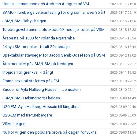
Hanna Hermansson och Andreas Almgren på VM
2023-08-17 21:20
SAMO - Turebergs veterantävling för dig som är över 35 år!
2023-08-17 09:19
JSM/USM i Täby i helgen
2023-08-16 21:36
Turebergsveteranerna plockade 69 medaljer totalt på VSM!
2023-08-15 16:33
Årsbästa på 1500 för Yolanda Ngarambe
2023-08-14 10:34
14 nya SM-medaljer - totalt 29 medaljer
2023-08-13 18:44
Spektakulär stavseger för Jacob Semb-Josefson på USM
2023-08-12 19:02
Åtta medaljer på JSM/USM på fredagen
2023-08-11 22:17
Inbjudan till grenkväll - Gång!
2023-08-11 15:52
Emma sexa på stafetten på JEM
2023-08-10 22:12
Succé för Ayla Hallberg Hossain i Jerusalem
2023-08-10 09:11
JSM/USM i Helsingborg i helgen
2023-08-09 14:49
U20-EM: Ayla Hallberg Hossain till längdfinal
2023-08-09 09:46
U20-EM med tre turebergare
2023-08-06 23:03
VSM i helgen
2023-08-03 22:32
Nu kör vi igen den populära prova på dagen för vuxna!
2023-08-03 11:34