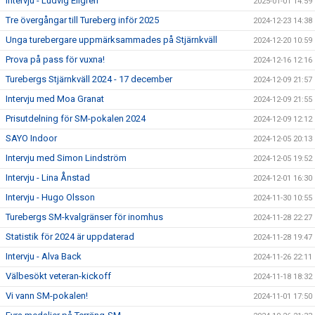
Intervju - Ludvig Ellgren
2025-01-01 14:59
Tre övergångar till Tureberg inför 2025
2024-12-23 14:38
Unga turebergare uppmärksammades på Stjärnkväll
2024-12-20 10:59
Prova på pass för vuxna!
2024-12-16 12:16
Turebergs Stjärnkväll 2024 - 17 december
2024-12-09 21:57
Intervju med Moa Granat
2024-12-09 21:55
Prisutdelning för SM-pokalen 2024
2024-12-09 12:12
SAYO Indoor
2024-12-05 20:13
Intervju med Simon Lindström
2024-12-05 19:52
Intervju - Lina Ånstad
2024-12-01 16:30
Intervju - Hugo Olsson
2024-11-30 10:55
Turebergs SM-kvalgränser för inomhus
2024-11-28 22:27
Statistik för 2024 är uppdaterad
2024-11-28 19:47
Intervju - Alva Back
2024-11-26 22:11
Välbesökt veteran-kickoff
2024-11-18 18:32
Vi vann SM-pokalen!
2024-11-01 17:50