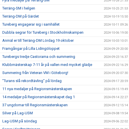
Fyra medaljer på Terräng-SM
2024-10-26 21:33
Terräng-SM i helgen
2024-10-25 21:53
Terräng-DM på Gärdet
2024-10-19 15:50
Tureberg engagerar sig i samhället
2024-10-11 09:26
Dubbla segrar för Tureberg i Stockholmskampen
2024-10-06 19:00
Anmäl er till Terräng-DM Lördag 19 oktober
2024-10-03 10:01
Framgångar på Lilla Lidingöloppet
2024-09-29 20:00
Turebergs tredje Castorama och summering
2024-09-23 16:37
Klubbmästerskap 7-11 år på vallen med mycket glädje
2024-09-22 16:29
Summering från Veteran VM i Göteborg!
2024-09-20 07:30
"Turans slå rekordtävling" på lördag
2024-09-17 20:59
11 nya medaljer på Regionsmästerskapen
2024-09-15 19:49
14 medaljer på Regionsmästerskapet dag 1
2024-09-14 22:27
37 ungdomar till Regionsmästerskapen
2024-09-12 15:14
Silver på Lag-USM
2024-09-08 19:54
Lag-USM på söndag
2024-09-06 22:02