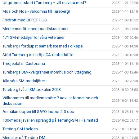
Ungdomsutskott i Tureberg – vill du vara med?
2023-11-21 22:20
Moa och Noa - välkomna till Tureberg!
2023-11-14 12:10
Friidrott med ÖPPET HUS
2023-11-09 18:52
Medlemsmöte med bra diskussioner
2023-11-08 21:58
171 SM-medaljer för våra veteraner
2023-11-07 20:46
Tureberg i fördjupat samarbete med Folkspel
2023-11-06 14:38
Stöd Tureberg och köp ICA-rabbathäfte
2023-11-04 16:38
Tredjeplats i Castorama
2023-11-04 11:10
Turebergs SM-kvalgränser inomhus och uttagning
2023-11-03 12:46
Alla våra SM-medaljörer
2023-11-02 20:30
Tureberg tvåa i SM-pokalen 2023
2023-10-30 08:53
Välkommen till medlemsmöte 7 nov - information och
2023-10-24 14:42
diskussion
Anmälan öppen till SAYO Indoor 2-3 dec
2023-10-23 14:19
100-medaljsvallen sprängd på Terräng-SM i Halmstad
2023-10-22 09:17
Terräng-SM i helgen
2023-10-19 10:41
Medaljer på Terräng-DM
2023-10-14 21:38