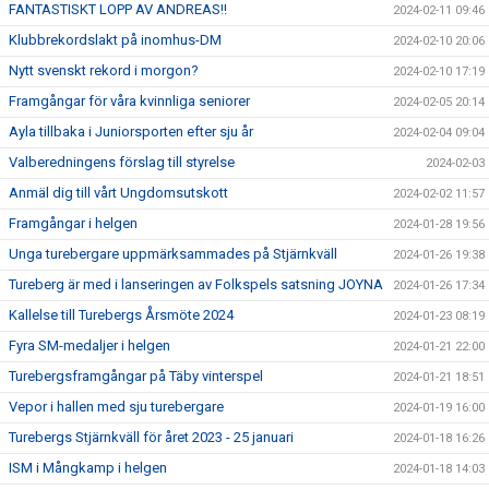
FANTASTISKT LOPP AV ANDREAS!!
2024-02-11 09:46
Klubbrekordslakt på inomhus-DM
2024-02-10 20:06
Nytt svenskt rekord i morgon?
2024-02-10 17:19
Framgångar för våra kvinnliga seniorer
2024-02-05 20:14
Ayla tillbaka i Juniorsporten efter sju år
2024-02-04 09:04
Valberedningens förslag till styrelse
2024-02-03
Anmäl dig till vårt Ungdomsutskott
2024-02-02 11:57
Framgångar i helgen
2024-01-28 19:56
Unga turebergare uppmärksammades på Stjärnkväll
2024-01-26 19:38
Tureberg är med i lanseringen av Folkspels satsning JOYNA
2024-01-26 17:34
Kallelse till Turebergs Årsmöte 2024
2024-01-23 08:19
Fyra SM-medaljer i helgen
2024-01-21 22:00
Turebergsframgångar på Täby vinterspel
2024-01-21 18:51
Vepor i hallen med sju turebergare
2024-01-19 16:00
Turebergs Stjärnkväll för året 2023 - 25 januari
2024-01-18 16:26
ISM i Mångkamp i helgen
2024-01-18 14:03