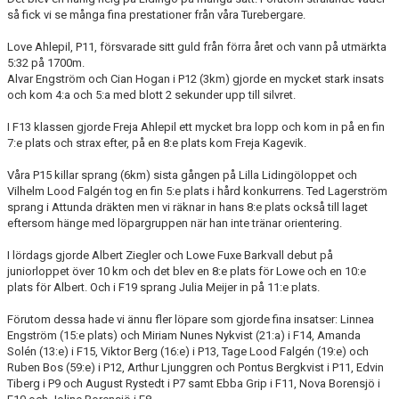
så fick vi se många fina prestationer från våra Turebergare.
ARRANGEMANG
Love Ahlepil, P11, försvarade sitt guld från förra året och vann på utmärkta
STATISTIK & RESULTAT
5:32 på 1700m.
Alvar Engström och Cian Hogan i P12 (3km) gjorde en mycket stark insats
FUNKTIONÄR
och kom 4:a och 5:a med blott 2 sekunder upp till silvret.
I F13 klassen gjorde Freja Ahlepil ett mycket bra lopp och kom in på en fin
TÄVLINGAR
7:e plats och strax efter, på en 8:e plats kom Freja Kagevik.
KONTAKT
Våra P15 killar sprang (6km) sista gången på Lilla Lidingöloppet och
Vilhelm Lood Falgén tog en fin 5:e plats i hård konkurrens. Ted Lagerström
sprang i Attunda dräkten men vi räknar in hans 8:e plats också till laget
UTBILDNING
eftersom hänge med löpargruppen när han inte tränar orientering.
KALENDER
I lördags gjorde Albert Ziegler och Lowe Fuxe Barkvall debut på
juniorloppet över 10 km och det blev en 8:e plats för Lowe och en 10:e
plats för Albert. Och i F19 sprang Julia Meijer in på 11:e plats.
Förutom dessa hade vi ännu fler löpare som gjorde fina insatser: Linnea
Engström (15:e plats) och Miriam Nunes Nykvist (21:a) i F14, Amanda
Solén (13:e) i F15, Viktor Berg (16:e) i P13, Tage Lood Falgén (19:e) och
Ruben Bos (59:e) i P12, Arthur Ljunggren och Pontus Bergkvist i P11, Edvin
Tiberg i P9 och August Rystedt i P7 samt Ebba Grip i F11, Nova Borensjö i