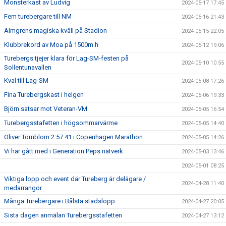
Monsterkast av Ludvig
2024-05-17 17:45
Fem turebergare till NM
2024-05-16 21:43
Almgrens magiska kväll på Stadion
2024-05-15 22:05
Klubbrekord av Moa på 1500m h
2024-05-12 19:06
Turebergs tjejer klara för Lag-SM-festen på
2024-05-10 10:55
Sollentunavallen
Kval till Lag-SM
2024-05-08 17:26
Fina Turebergskast i helgen
2024-05-06 19:33
Björn satsar mot Veteran-VM
2024-05-05 16:54
Turebergsstafetten i högsommarvärme
2024-05-05 14:40
Oliver Törnblom 2:57:41 i Copenhagen Marathon
2024-05-05 14:26
Vi har gått med i Generation Peps nätverk
2024-05-03 13:46
2024-05-01 08:25
Viktiga lopp och event där Tureberg är delägare /
2024-04-28 11:40
medarrangör
Många Turebergare i Bålsta stadslopp
2024-04-27 20:05
Sista dagen anmälan Turebergsstafetten
2024-04-27 13:12