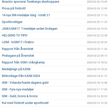
Anactio sponsrar Turebergs stavhoppare
2024-02-26 19:49
Prova på friidrott!
2024-02-26 12:49
14 nya SM-medaljer idag - totalt 21
2024-02-25 17:10
Sportlovsläger
2024-02-25 11:29
JSM/USM17: 7 medaljer under lördagen
2024-02-24 19:25
HELGENS TV-TIPS!
2024-02-22 22:58
IJSM - IUSM17 i Örebro
2024-02-22 20:54
Rapport från Årsmötet
2024-02-22 11:56
Pristagare på Årsmötet
2024-02-22 09:13
Rapport från VSM i mångkamp
2024-02-19 18:52
Medaljregn på IUDM
2024-02-19 18:24
Bildcollage från IUDM 2024
2024-02-18 21:15
ISM - Yolanda fixade dagens guld
2024-02-18 16:48
ISM - Fyra nya medaljer
2024-02-17 17:09
ISM - Guld, brons & brons
2024-02-16 20:53
Kul med friidrott under sportlovet!
2024-02-15 15:39