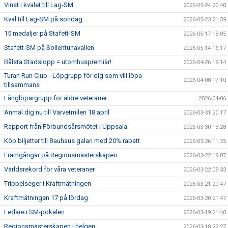
Vinst i kvalet till Lag-SM
2026-05-24 20:40
Kval till Lag-SM på söndag
2026-05-23 21:59
15 medaljer på Stafett-SM
2026-05-17 18:05
Stafett-SM på Sollentunavallen
2026-05-14 16:17
Bålsta Stadslopp = utomhuspremiär!
2026-04-26 19:14
Turan Run Club - Löpgrupp för dig som vill löpa
2026-04-08 17:10
tillsammans
Långlöpargrupp för äldre veteraner
2026-04-06
Anmäl dig nu till Varvetmilen 18 april
2026-03-31 20:17
Rapport från Förbundsårsmötet i Uppsala
2026-03-30 13:28
Köp biljetter till Bauhaus galan med 20% rabatt
2026-03-26 11:25
Framgångar på Regionsmästerskapen
2026-03-22 19:07
Världsrekord för våra veteraner
2026-03-22 09:33
Trippelseger i Kraftmätningen
2026-03-21 20:47
Kraftmätningen 17 på lördag
2026-03-20 21:47
Ledare i SM-pokalen
2026-03-19 21:40
Regionsmästerskapen i helgen
2026-03-18 22:27