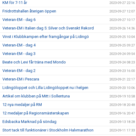
KM för 7-11 år
2023-09-27 22:16
Friidrottshallen återigen öppen
2023-09-27 12:07
Veteran-EM - dag 6
2023-09-27 10:17
Veteran-EM i Italien dag 5: Silver och Svenskt Rekord
2023-09-26 14:36
Vinst i Klubbkampen efter framgångar på Lidingö
2023-09-25 10:04
Veteran-EM - dag 4
2023-09-25 09:27
Veteran-EM - dag 3
2023-09-24 09:54
Beate och Levi får träna med Mondo
2023-09-24 08:23
Veteran-EM - dag 2
2023-09-23 16:00
Veteran-EM i Pescara
2023-09-21 22:17
Lidingöloppet och Lilla Lidingöloppet nu i helgen
2023-09-20 10:06
Artikel om klubben på Mitt i Sollentuna
2023-09-19 10:58
12 nya medaljer på RM
2023-09-18 20:48
12 medaljer på Regionsmästerskapen
2023-09-16 20:47
Edsbacka Marknad på söndag
2023-09-13 18:28
Stort tack till funktionärer i Stockholm Halvmarathon
2023-09-11 17:33