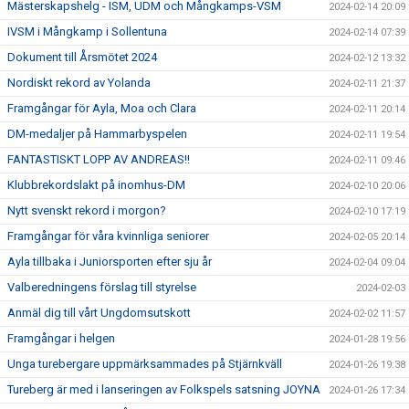
Mästerskapshelg - ISM, UDM och Mångkamps-VSM
2024-02-14 20:09
IVSM i Mångkamp i Sollentuna
2024-02-14 07:39
Dokument till Årsmötet 2024
2024-02-12 13:32
Nordiskt rekord av Yolanda
2024-02-11 21:37
Framgångar för Ayla, Moa och Clara
2024-02-11 20:14
DM-medaljer på Hammarbyspelen
2024-02-11 19:54
FANTASTISKT LOPP AV ANDREAS!!
2024-02-11 09:46
Klubbrekordslakt på inomhus-DM
2024-02-10 20:06
Nytt svenskt rekord i morgon?
2024-02-10 17:19
Framgångar för våra kvinnliga seniorer
2024-02-05 20:14
Ayla tillbaka i Juniorsporten efter sju år
2024-02-04 09:04
Valberedningens förslag till styrelse
2024-02-03
Anmäl dig till vårt Ungdomsutskott
2024-02-02 11:57
Framgångar i helgen
2024-01-28 19:56
Unga turebergare uppmärksammades på Stjärnkväll
2024-01-26 19:38
Tureberg är med i lanseringen av Folkspels satsning JOYNA
2024-01-26 17:34