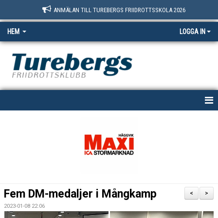
ANMÄLAN TILL TUREBERGS FRIIDROTTSSKOLA 2026
HEM
LOGGA IN
START
NYHETER
OM OSS
BOKNINGSSIDAN
Fem DM-medaljer i Mångkamp
<
>
MEDLEM
2023-01-08 22:06