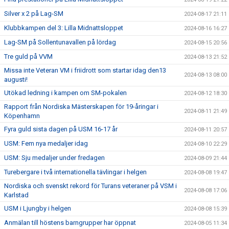
Silver x 2 på Lag-SM
2024-08-17 21:11
Klubbkampen del 3: Lilla Midnattsloppet
2024-08-16 16:27
Lag-SM på Sollentunavallen på lördag
2024-08-15 20:56
Tre guld på VVM
2024-08-13 21:52
Missa inte Veteran VM i friidrott som startar idag den13
2024-08-13 08:00
augusti!
Utökad ledning i kampen om SM-pokalen
2024-08-12 18:30
Rapport från Nordiska Mästerskapen för 19-åringar i
2024-08-11 21:49
Köpenhamn
Fyra guld sista dagen på USM 16-17 år
2024-08-11 20:57
USM: Fem nya medaljer idag
2024-08-10 22:29
USM: Sju medaljer under fredagen
2024-08-09 21:44
Turebergare i två internationella tävlingar i helgen
2024-08-08 19:47
Nordiska och svenskt rekord för Turans veteraner på VSM i
2024-08-08 17:06
Karlstad
USM i Ljungby i helgen
2024-08-08 15:39
Anmälan till höstens barngrupper har öppnat
2024-08-05 11:34