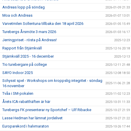
Andreas lopp på söndag
2026-01-09 21:33
Moa och Andreas
2026-01-07 13:01
Varvetmilen Sollentuna tillbaka den 18 april 2026
2026-01-05 15:49
Turebergs Årsmöte 3 mars 2026
2026-01-03 16:17
Jerringpriset - rösta på Andreas!
2025-12-23
Rapport från Stjärnkväll
2025-12-16 20:18
Stjärnkväll 2025 - 16 december
2025-12-13
Tio turebergare på college
2025-12-11 21:48
SAYO Indoor 2025
2025-12-08 18:50
Schysst spel - Workshops om kroppslig integritet - söndag
2025-11-06 21:28
16 november
Tvåa i SM-pokalen
2025-11-02 12:23
Årets ICA-rabatthäften är här
2025-10-31 11:33
Turebergs FK presenterar ny Sportchef – Ulf Ribacke
2025-10-27 21:59
Lasse Hedman har lämnat jordelivet
2025-10-27 21:22
Europarekord i halvmaraton
2025-10-26 17:44