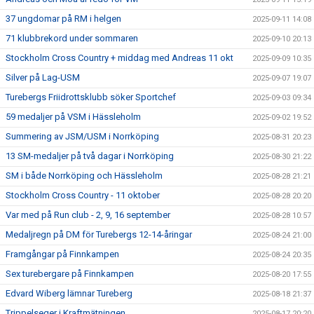
37 ungdomar på RM i helgen
2025-09-11 14:08
71 klubbrekord under sommaren
2025-09-10 20:13
Stockholm Cross Country + middag med Andreas 11 okt
2025-09-09 10:35
Silver på Lag-USM
2025-09-07 19:07
Turebergs Friidrottsklubb söker Sportchef
2025-09-03 09:34
59 medaljer på VSM i Hässleholm
2025-09-02 19:52
Summering av JSM/USM i Norrköping
2025-08-31 20:23
13 SM-medaljer på två dagar i Norrköping
2025-08-30 21:22
SM i både Norrköping och Hässleholm
2025-08-28 21:21
Stockholm Cross Country - 11 oktober
2025-08-28 20:20
Var med på Run club - 2, 9, 16 september
2025-08-28 10:57
Medaljregn på DM för Turebergs 12-14-åringar
2025-08-24 21:00
Framgångar på Finnkampen
2025-08-24 20:35
Sex turebergare på Finnkampen
2025-08-20 17:55
Edvard Wiberg lämnar Tureberg
2025-08-18 21:37
Trippelseger i Kraftmätningen
2025-08-17 20:20