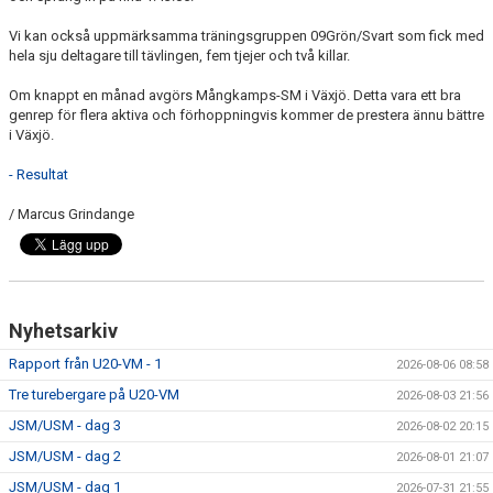
Vi kan också uppmärksamma träningsgruppen 09Grön/Svart som fick med
hela sju deltagare till tävlingen, fem tjejer och två killar.
Om knappt en månad avgörs Mångkamps-SM i Växjö. Detta vara ett bra
genrep för flera aktiva och förhoppningvis kommer de prestera ännu bättre
i Växjö.
- Resultat
/ Marcus Grindange
Nyhetsarkiv
Rapport från U20-VM - 1
2026-08-06 08:58
Tre turebergare på U20-VM
2026-08-03 21:56
JSM/USM - dag 3
2026-08-02 20:15
JSM/USM - dag 2
2026-08-01 21:07
JSM/USM - dag 1
2026-07-31 21:55