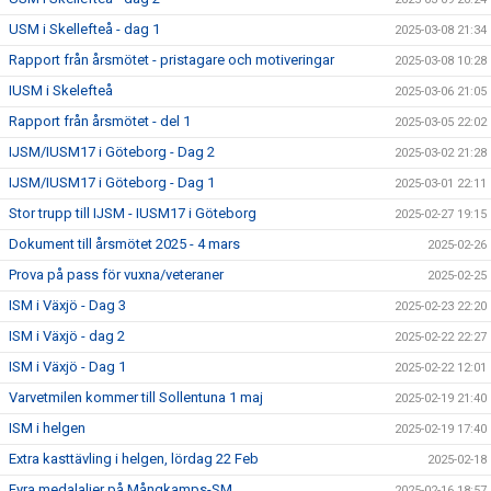
USM i Skellefteå - dag 1
2025-03-08 21:34
Rapport från årsmötet - pristagare och motiveringar
2025-03-08 10:28
IUSM i Skelefteå
2025-03-06 21:05
Rapport från årsmötet - del 1
2025-03-05 22:02
IJSM/IUSM17 i Göteborg - Dag 2
2025-03-02 21:28
IJSM/IUSM17 i Göteborg - Dag 1
2025-03-01 22:11
Stor trupp till IJSM - IUSM17 i Göteborg
2025-02-27 19:15
Dokument till årsmötet 2025 - 4 mars
2025-02-26
Prova på pass för vuxna/veteraner
2025-02-25
ISM i Växjö - Dag 3
2025-02-23 22:20
ISM i Växjö - dag 2
2025-02-22 22:27
ISM i Växjö - Dag 1
2025-02-22 12:01
Varvetmilen kommer till Sollentuna 1 maj
2025-02-19 21:40
ISM i helgen
2025-02-19 17:40
Extra kasttävling i helgen, lördag 22 Feb
2025-02-18
Fyra medalaljer på Mångkamps-SM
2025-02-16 18:57