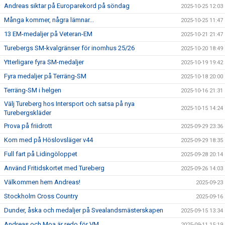
Andreas siktar på Europarekord på söndag
2025-10-25 12:03
Många kommer, några lämnar...
2025-10-25 11:47
13 EM-medaljer på Veteran-EM
2025-10-21 21:47
Turebergs SM-kvalgränser för inomhus 25/26
2025-10-20 18:49
Ytterligare fyra SM-medaljer
2025-10-19 19:42
Fyra medaljer på Terräng-SM
2025-10-18 20:00
Terräng-SM i helgen
2025-10-16 21:31
Välj Tureberg hos Intersport och satsa på nya
2025-10-15 14:24
Turebergskläder
Prova på friidrott
2025-09-29 23:36
Kom med på Höslovsläger v44
2025-09-29 18:35
Full fart på Lidingöloppet
2025-09-28 20:14
Använd Fritidskortet med Tureberg
2025-09-26 14:03
Välkommen hem Andreas!
2025-09-23
Stockholm Cross Country
2025-09-16
Dunder, åska och medaljer på Svealandsmästerskapen
2025-09-15 13:34
Andreas och Moa är redo för VM
2025-09-11 15:19