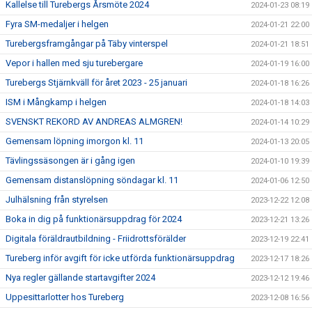
Kallelse till Turebergs Årsmöte 2024
2024-01-23 08:19
Fyra SM-medaljer i helgen
2024-01-21 22:00
Turebergsframgångar på Täby vinterspel
2024-01-21 18:51
Vepor i hallen med sju turebergare
2024-01-19 16:00
Turebergs Stjärnkväll för året 2023 - 25 januari
2024-01-18 16:26
ISM i Mångkamp i helgen
2024-01-18 14:03
SVENSKT REKORD AV ANDREAS ALMGREN!
2024-01-14 10:29
Gemensam löpning imorgon kl. 11
2024-01-13 20:05
Tävlingssäsongen är i gång igen
2024-01-10 19:39
Gemensam distanslöpning söndagar kl. 11
2024-01-06 12:50
Julhälsning från styrelsen
2023-12-22 12:08
Boka in dig på funktionärsuppdrag för 2024
2023-12-21 13:26
Digitala föräldrautbildning - Friidrottsförälder
2023-12-19 22:41
Tureberg inför avgift för icke utförda funktionärsuppdrag
2023-12-17 18:26
Nya regler gällande startavgifter 2024
2023-12-12 19:46
Uppesittarlotter hos Tureberg
2023-12-08 16:56