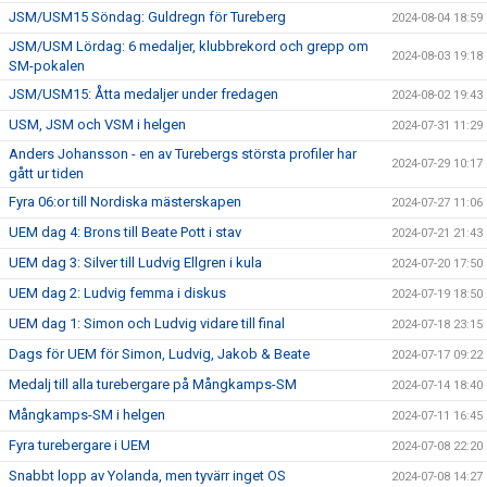
JSM/USM15 Söndag: Guldregn för Tureberg
2024-08-04 18:59
JSM/USM Lördag: 6 medaljer, klubbrekord och grepp om
2024-08-03 19:18
SM-pokalen
JSM/USM15: Åtta medaljer under fredagen
2024-08-02 19:43
USM, JSM och VSM i helgen
2024-07-31 11:29
Anders Johansson - en av Turebergs största profiler har
2024-07-29 10:17
gått ur tiden
Fyra 06:or till Nordiska mästerskapen
2024-07-27 11:06
UEM dag 4: Brons till Beate Pott i stav
2024-07-21 21:43
UEM dag 3: Silver till Ludvig Ellgren i kula
2024-07-20 17:50
UEM dag 2: Ludvig femma i diskus
2024-07-19 18:50
UEM dag 1: Simon och Ludvig vidare till final
2024-07-18 23:15
Dags för UEM för Simon, Ludvig, Jakob & Beate
2024-07-17 09:22
Medalj till alla turebergare på Mångkamps-SM
2024-07-14 18:40
Mångkamps-SM i helgen
2024-07-11 16:45
Fyra turebergare i UEM
2024-07-08 22:20
Snabbt lopp av Yolanda, men tyvärr inget OS
2024-07-08 14:27