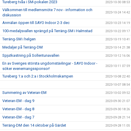
Tureberg tvåa i SM-pokalen 2023
2023-10-30 08:53
Välkommen till medlemsmöte 7 nov - information och
2023-10-24 14:42
diskussion
Anmälan öppen till SAYO Indoor 2-3 dec
2023-10-23 14:19
100-medaljsvallen sprängd på Terräng-SM i Halmstad
2023-10-22 09:17
Terräng-SM i helgen
2023-10-19 10:41
Medaljer på Terräng-DM
2023-10-14 21:38
Spjutkastning på Sollentunavallen
2023-10-12 16:06
En av Sveriges största ungdomstävlingar - SAYO Indoor -
2023-10-11 07:59
söker evenemangssponsor!
Tureberg 1:a och 2:a i Stockholmskampen
2023-10-08 22:40
2023-10-07 08:54
Summering av Veteran-EM
2023-10-02 09:52
Veteran-EM - dag 9
2023-09-30 21:07
Veteran-EM - dag 8
2023-09-30 18:26
Veteran-EM - dag 7
2023-09-28 21:14
Terräng-DM den 14 oktober på Gärdet
2023-09-28 11:05