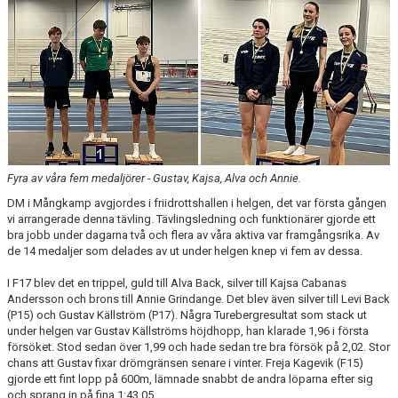
ARRANGEMANG
STATISTIK & RESULTAT
FUNKTIONÄR
TÄVLINGAR
KONTAKT
Fyra av våra fem medaljörer - Gustav, Kajsa, Alva och Annie.
DM i Mångkamp avgjordes i friidrottshallen i helgen, det var första gången
UTBILDNING
vi arrangerade denna tävling. Tävlingsledning och funktionärer gjorde ett
bra jobb under dagarna två och flera av våra aktiva var framgångsrika. Av
KALENDER
de 14 medaljer som delades av ut under helgen knep vi fem av dessa.
I F17 blev det en trippel, guld till Alva Back, silver till Kajsa Cabanas
Andersson och brons till Annie Grindange. Det blev även silver till Levi Back
(P15) och Gustav Källström (P17). Några Turebergresultat som stack ut
under helgen var Gustav Källströms höjdhopp, han klarade 1,96 i första
försöket. Stod sedan över 1,99 och hade sedan tre bra försök på 2,02. Stor
chans att Gustav fixar drömgränsen senare i vinter. Freja Kagevik (F15)
gjorde ett fint lopp på 600m, lämnade snabbt de andra löparna efter sig
och sprang in på fina 1:43.05.