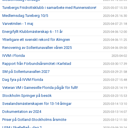
Turebergs Friidrottsklubb i samarbete med Runnersstore!
2025-05-07 15:33
Medlemsdag Tureberg 10/5
2025-04-25 16:30
Varvetmilen - 1 maj
2025-04-07 21:18
Energifyllt Klubbmästerskap 6 - 11 år
2025-04-06 12:00
Ytterligare ett svenskt rekord för Almgren
2025-04-06 11:25
Renovering av Sollentunavallen våren 2025
2025-04-06 09:00
IVVM i Florida
2025-04-02
Rapport från Förbundsårsmötet i Karlstad
2025-03-30 17:39
SM på Sollentunavallen 2027
2025-03-29 21:58
Dag fyra på IVVM Florida
2025-03-27 15:48
Veteran VM i Gainesville Florida pågår för fullt!
2025-03-25 14:19
Stockholm Springer på besök
2025-03-23 15:53
Svealandsmästerskapen för 13-14-åringar
2025-03-14 13:10
Dokumentation av 2024
2025-03-13 14:07
Priser på Gotland-Stockholms årsmöte
2025-03-12 11:50
USM i Skellefteå - dag 2
2025-03-09 20:24