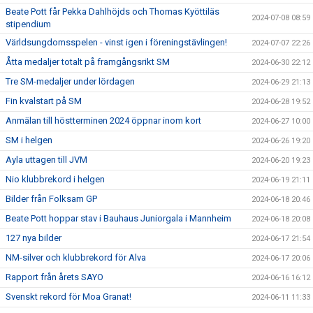
Beate Pott får Pekka Dahlhöjds och Thomas Kyöttiläs
2024-07-08 08:59
stipendium
Världsungdomsspelen - vinst igen i föreningstävlingen!
2024-07-07 22:26
Åtta medaljer totalt på framgångsrikt SM
2024-06-30 22:12
Tre SM-medaljer under lördagen
2024-06-29 21:13
Fin kvalstart på SM
2024-06-28 19:52
Anmälan till höstterminen 2024 öppnar inom kort
2024-06-27 10:00
SM i helgen
2024-06-26 19:20
Ayla uttagen till JVM
2024-06-20 19:23
Nio klubbrekord i helgen
2024-06-19 21:11
Bilder från Folksam GP
2024-06-18 20:46
Beate Pott hoppar stav i Bauhaus Juniorgala i Mannheim
2024-06-18 20:08
127 nya bilder
2024-06-17 21:54
NM-silver och klubbrekord för Alva
2024-06-17 20:06
Rapport från årets SAYO
2024-06-16 16:12
Svenskt rekord för Moa Granat!
2024-06-11 11:33