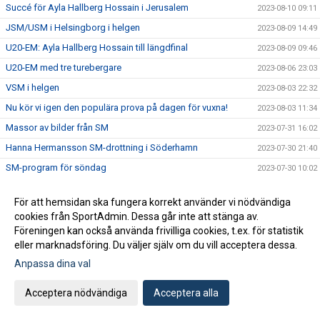
Succé för Ayla Hallberg Hossain i Jerusalem
2023-08-10 09:11
JSM/USM i Helsingborg i helgen
2023-08-09 14:49
U20-EM: Ayla Hallberg Hossain till längdfinal
2023-08-09 09:46
U20-EM med tre turebergare
2023-08-06 23:03
VSM i helgen
2023-08-03 22:32
Nu kör vi igen den populära prova på dagen för vuxna!
2023-08-03 11:34
Massor av bilder från SM
2023-07-31 16:02
Hanna Hermansson SM-drottning i Söderhamn
2023-07-30 21:40
SM-program för söndag
2023-07-30 10:02
Fem medaljer på den andra SM-dagen
2023-07-29 20:12
För att hemsidan ska fungera korrekt använder vi nödvändiga
SM-program för lördag
2023-07-29 09:20
cookies från SportAdmin. Dessa går inte att stänga av.
SM i Söderhamn - dag 1
2023-07-28 23:48
Föreningen kan också använda frivilliga cookies, t.ex. för statistik
eller marknadsföring. Du väljer själv om du vill acceptera dessa.
Tre turebergare uttagna till U20-EM
2023-07-28 17:33
Anpassa dina val
SM-program för fredag
2023-07-28 07:26
Dags för SM i helgen
2023-07-27 09:57
Acceptera nödvändiga
Acceptera alla
Alva på EYOF
2023-07-26 22:26