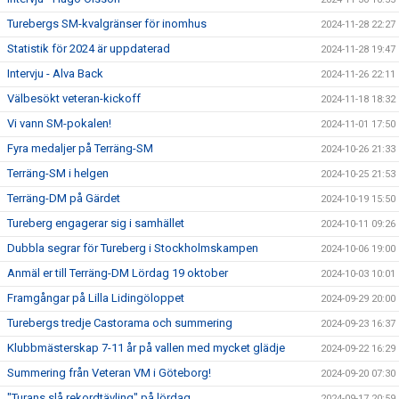
Turebergs SM-kvalgränser för inomhus
2024-11-28 22:27
Statistik för 2024 är uppdaterad
2024-11-28 19:47
Intervju - Alva Back
2024-11-26 22:11
Välbesökt veteran-kickoff
2024-11-18 18:32
Vi vann SM-pokalen!
2024-11-01 17:50
Fyra medaljer på Terräng-SM
2024-10-26 21:33
Terräng-SM i helgen
2024-10-25 21:53
Terräng-DM på Gärdet
2024-10-19 15:50
Tureberg engagerar sig i samhället
2024-10-11 09:26
Dubbla segrar för Tureberg i Stockholmskampen
2024-10-06 19:00
Anmäl er till Terräng-DM Lördag 19 oktober
2024-10-03 10:01
Framgångar på Lilla Lidingöloppet
2024-09-29 20:00
Turebergs tredje Castorama och summering
2024-09-23 16:37
Klubbmästerskap 7-11 år på vallen med mycket glädje
2024-09-22 16:29
Summering från Veteran VM i Göteborg!
2024-09-20 07:30
"Turans slå rekordtävling" på lördag
2024-09-17 20:59