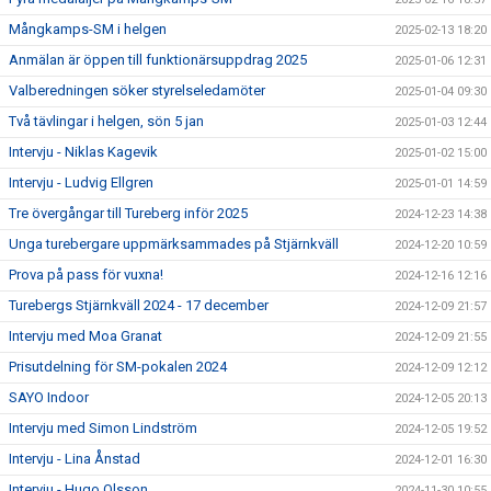
Mångkamps-SM i helgen
2025-02-13 18:20
Anmälan är öppen till funktionärsuppdrag 2025
2025-01-06 12:31
Valberedningen söker styrelseledamöter
2025-01-04 09:30
Två tävlingar i helgen, sön 5 jan
2025-01-03 12:44
Intervju - Niklas Kagevik
2025-01-02 15:00
Intervju - Ludvig Ellgren
2025-01-01 14:59
Tre övergångar till Tureberg inför 2025
2024-12-23 14:38
Unga turebergare uppmärksammades på Stjärnkväll
2024-12-20 10:59
Prova på pass för vuxna!
2024-12-16 12:16
Turebergs Stjärnkväll 2024 - 17 december
2024-12-09 21:57
Intervju med Moa Granat
2024-12-09 21:55
Prisutdelning för SM-pokalen 2024
2024-12-09 12:12
SAYO Indoor
2024-12-05 20:13
Intervju med Simon Lindström
2024-12-05 19:52
Intervju - Lina Ånstad
2024-12-01 16:30
Intervju - Hugo Olsson
2024-11-30 10:55