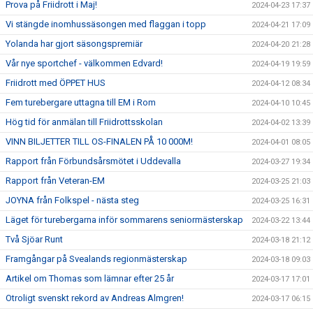
Prova på Friidrott i Maj!
2024-04-23 17:37
Vi stängde inomhussäsongen med flaggan i topp
2024-04-21 17:09
Yolanda har gjort säsongspremiär
2024-04-20 21:28
Vår nye sportchef - välkommen Edvard!
2024-04-19 19:59
Friidrott med ÖPPET HUS
2024-04-12 08:34
Fem turebergare uttagna till EM i Rom
2024-04-10 10:45
Hög tid för anmälan till Friidrottsskolan
2024-04-02 13:39
VINN BILJETTER TILL OS-FINALEN PÅ 10 000M!
2024-04-01 08:05
Rapport från Förbundsårsmötet i Uddevalla
2024-03-27 19:34
Rapport från Veteran-EM
2024-03-25 21:03
JOYNA från Folkspel - nästa steg
2024-03-25 16:31
Läget för turebergarna inför sommarens seniormästerskap
2024-03-22 13:44
Två Sjöar Runt
2024-03-18 21:12
Framgångar på Svealands regionmästerskap
2024-03-18 09:03
Artikel om Thomas som lämnar efter 25 år
2024-03-17 17:01
Otroligt svenskt rekord av Andreas Almgren!
2024-03-17 06:15