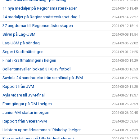
11 nya medaljer på Regionsmästerskapen
2024-09-15 19:49
14 medaljer på Regionsmästerskapet dag 1
2024-09-14 22:27
37 ungdomar till Regionsmästerskapen
2024-09-12 15:14
Silver på Lag-USM
2024-09-08 19:54
Lag-USM på söndag
2024-09-06 22:02
Seger i Kraftmätningen
2024-09-01 21:25
Final i Kraftmätningen i helgen
2024-08-30 19:29
Sollentunavallen bokad 31/8 av fotboll
2024-08-30 16:53
Saviola 24 hundradelar från semifinal på JVM
2024-08-29 21:25
Rapport från JVM
2024-08-29 11:28
Ayla vidare till JVM-final
2024-08-27 19:37
Framgångar på DM i helgen
2024-08-26 20:59
Junior-VM startar imorgon
2024-08-26 20:45
Rapport från Veteran-VM
2024-08-23 09:54
Habtom uppmärksammas i Rinkeby i helgen
2024-08-21 21:39
Fina prestationer på Lilla Midnattsloppet
2024-08-19 21:22