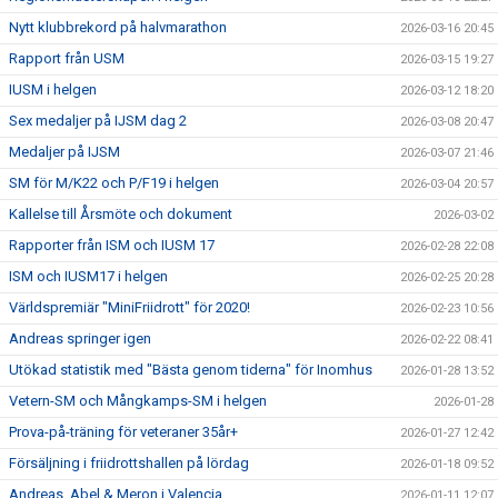
Nytt klubbrekord på halvmarathon
2026-03-16 20:45
Rapport från USM
2026-03-15 19:27
IUSM i helgen
2026-03-12 18:20
Sex medaljer på IJSM dag 2
2026-03-08 20:47
Medaljer på IJSM
2026-03-07 21:46
SM för M/K22 och P/F19 i helgen
2026-03-04 20:57
Kallelse till Årsmöte och dokument
2026-03-02
Rapporter från ISM och IUSM 17
2026-02-28 22:08
ISM och IUSM17 i helgen
2026-02-25 20:28
Världspremiär "MiniFriidrott" för 2020!
2026-02-23 10:56
Andreas springer igen
2026-02-22 08:41
Utökad statistik med "Bästa genom tiderna" för Inomhus
2026-01-28 13:52
Vetern-SM och Mångkamps-SM i helgen
2026-01-28
Prova-på-träning för veteraner 35år+
2026-01-27 12:42
Försäljning i friidrottshallen på lördag
2026-01-18 09:52
Andreas, Abel & Meron i Valencia
2026-01-11 12:07