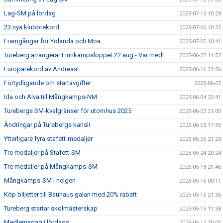
Lag-SM på lördag
2025-07-10 10:29
23 nya klubbrekord
2025-07-06 10:32
Framgångar för Yolanda och Moa
2025-07-05 10:41
Tureberg arrangerar Finnkampsloppet 22 aug - Var med!
2025-06-27 11:52
Europarekord av Andreas!
2025-06-16 21:56
Förtydligande om startavgifter
2025-06-05
Ida och Alva till Mångkamps-NM
2025-06-04 22:41
Turebergs SM-kvalgränser för utomhus 2025
2025-06-03 21:00
Ändringar på Turebergs kansli
2025-06-03 17:35
Ytterligare fyra stafett-medaljer
2025-05-25 21:23
Tre medaljer på Stafett-SM
2025-05-24 20:24
Tre medaljer på Mångkamps-SM
2025-05-18 21:46
Mångkamps-SM i helgen
2025-05-16 00:11
Köp biljetter till Bauhaus galan med 20% rabatt
2025-05-15 21:36
Tureberg startar skolmästerskap
2025-05-15 11:38
Medlemsdag i lördags
2025-05-12 20:05