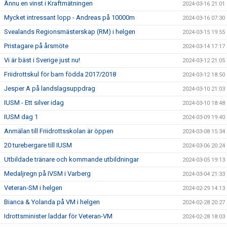
Ännu en vinst i Kraftmätningen
2024-03-16 21:01
Mycket intressant lopp - Andreas på 10000m
2024-03-16 07:30
Svealands Regionsmästerskap (RM) i helgen
2024-03-15 19:55
Pristagare på årsmöte
2024-03-14 17:17
Vi är bäst i Sverige just nu!
2024-03-12 21:05
Friidrottskul för barn födda 2017/2018
2024-03-12 18:50
Jesper A på landslagsuppdrag
2024-03-10 21:03
IUSM - Ett silver idag
2024-03-10 18:48
IUSM dag 1
2024-03-09 19:40
Anmälan till Friidrottsskolan är öppen
2024-03-08 15:34
20 turebergare till IUSM
2024-03-06 20:24
Utbildade tränare och kommande utbildningar
2024-03-05 19:13
Medaljregn på IVSM i Varberg
2024-03-04 21:33
Veteran-SM i helgen
2024-02-29 14:13
Bianca & Yolanda på VM i helgen
2024-02-28 20:27
Idrottsminister laddar för Veteran-VM
2024-02-28 18:03