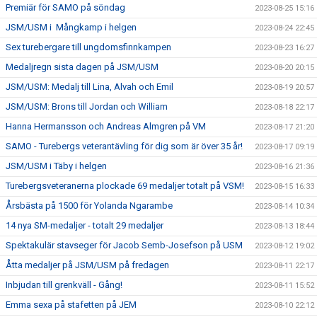
Premiär för SAMO på söndag
2023-08-25 15:16
JSM/USM i Mångkamp i helgen
2023-08-24 22:45
Sex turebergare till ungdomsfinnkampen
2023-08-23 16:27
Medaljregn sista dagen på JSM/USM
2023-08-20 20:15
JSM/USM: Medalj till Lina, Alvah och Emil
2023-08-19 20:57
JSM/USM: Brons till Jordan och William
2023-08-18 22:17
Hanna Hermansson och Andreas Almgren på VM
2023-08-17 21:20
SAMO - Turebergs veterantävling för dig som är över 35 år!
2023-08-17 09:19
JSM/USM i Täby i helgen
2023-08-16 21:36
Turebergsveteranerna plockade 69 medaljer totalt på VSM!
2023-08-15 16:33
Årsbästa på 1500 för Yolanda Ngarambe
2023-08-14 10:34
14 nya SM-medaljer - totalt 29 medaljer
2023-08-13 18:44
Spektakulär stavseger för Jacob Semb-Josefson på USM
2023-08-12 19:02
Åtta medaljer på JSM/USM på fredagen
2023-08-11 22:17
Inbjudan till grenkväll - Gång!
2023-08-11 15:52
Emma sexa på stafetten på JEM
2023-08-10 22:12