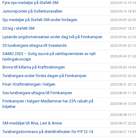
Fyra nya medaljer på Stafett-SM
2023-09-10 19:14
Juniorsporten på Sollentunavallen
2023-09-10 18:45
Sju medaljer på Stafett-SM under lördagen
2023-09-09 20:09
20 lag i stafett-SM
2023-09-07 18:27
Lysande ungdomsinsatser under dag två på Finnkampen
2023-09-06 22:03
33 turebergare uttagna till Svealands
2023-09-05 22:15
SAMO 2023 – Solig succé på världspremiären av nytt
2023-09-04 21:33
tävlingskoncept
Brons till killarna på Kraftmätningen
2023-09-03 19:40
Turebergare under första dagen på Finnkampen
2023-09-02 20:24
Final i Kraftmätningen i helgen
2023-08-31 20:13
Sex turebergare uttagna till Finnkampen
2023-08-30 11:24
Finnkampen i helgen! Medlemmar har 25% rabatt på
2023-08-29 12:09
biljetter.
2023-08-28 16:17
SM-medaljer till Alva, Levi & Annie
2023-08-27 20:32
Turebergsdominans på distriktsfinalen för P/F12-14
2023-08-27 19:29