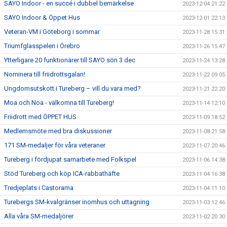
SAYO Indoor - en succé i dubbel bemärkelse
2023-12-04 21:22
SAYO Indoor & Öppet Hus
2023-12-01 22:13
Veteran-VM i Göteborg i sommar
2023-11-28 15:31
Triumfglasspelen i Örebro
2023-11-26 15:47
Ytterligare 20 funktionärer till SAYO sön 3 dec
2023-11-24 13:28
Nominera till friidrottsgalan!
2023-11-22 09:05
Ungdomsutskott i Tureberg – vill du vara med?
2023-11-21 22:20
Moa och Noa - välkomna till Tureberg!
2023-11-14 12:10
Friidrott med ÖPPET HUS
2023-11-09 18:52
Medlemsmöte med bra diskussioner
2023-11-08 21:58
171 SM-medaljer för våra veteraner
2023-11-07 20:46
Tureberg i fördjupat samarbete med Folkspel
2023-11-06 14:38
Stöd Tureberg och köp ICA-rabbathäfte
2023-11-04 16:38
Tredjeplats i Castorama
2023-11-04 11:10
Turebergs SM-kvalgränser inomhus och uttagning
2023-11-03 12:46
Alla våra SM-medaljörer
2023-11-02 20:30