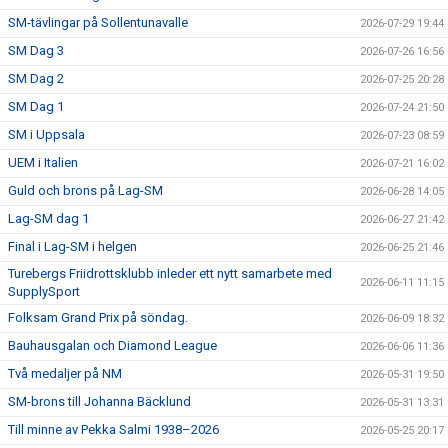
SM-tävlingar på Sollentunavalle
2026-07-29 19:44
SM Dag 3
2026-07-26 16:56
SM Dag 2
2026-07-25 20:28
SM Dag 1
2026-07-24 21:50
SM i Uppsala
2026-07-23 08:59
UEM i Italien
2026-07-21 16:02
Guld och brons på Lag-SM
2026-06-28 14:05
Lag-SM dag 1
2026-06-27 21:42
Final i Lag-SM i helgen
2026-06-25 21:46
Turebergs Friidrottsklubb inleder ett nytt samarbete med
2026-06-11 11:15
SupplySport
Folksam Grand Prix på söndag.
2026-06-09 18:32
Bauhausgalan och Diamond League
2026-06-06 11:36
Två medaljer på NM
2026-05-31 19:50
SM-brons till Johanna Bäcklund
2026-05-31 13:31
Till minne av Pekka Salmi 1938–2026
2026-05-25 20:17