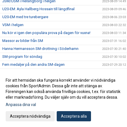
JSM/USM i Helsingborg i helgen
2023-08-09 14:49
U20-EM: Ayla Hallberg Hossain till längdfinal
2023-08-09 09:46
U20-EM med tre turebergare
2023-08-06 23:03
VSM i helgen
2023-08-03 22:32
Nu kör vi igen den populära prova på dagen för vuxna!
2023-08-03 11:34
Massor av bilder från SM
2023-07-31 16:02
Hanna Hermansson SM-drottning i Söderhamn
2023-07-30 21:40
SM-program för söndag
2023-07-30 10:02
Fem medaljer på den andra SM-dagen
2023-07-29 20:12
SM-program för lördag
2023-07-29 09:20
För att hemsidan ska fungera korrekt använder vi nödvändiga
SM i Söderhamn - dag 1
2023-07-28 23:48
cookies från SportAdmin. Dessa går inte att stänga av.
Tre turebergare uttagna till U20-EM
2023-07-28 17:33
Föreningen kan också använda frivilliga cookies, t.ex. för statistik
SM-program för fredag
2023-07-28 07:26
eller marknadsföring. Du väljer själv om du vill acceptera dessa.
Dags för SM i helgen
Anpassa dina val
2023-07-27 09:57
Alva på EYOF
2023-07-26 22:26
Acceptera nödvändiga
Acceptera alla
Rapport från Leksands Sparbanksspel
2023-07-24 16:37