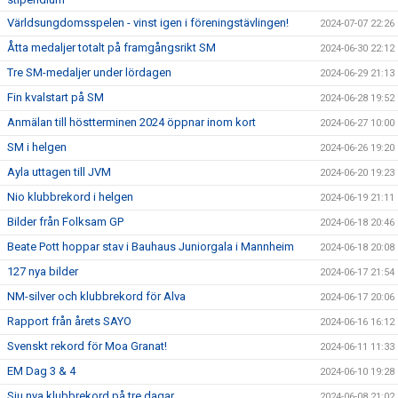
Världsungdomsspelen - vinst igen i föreningstävlingen!
2024-07-07 22:26
Åtta medaljer totalt på framgångsrikt SM
2024-06-30 22:12
Tre SM-medaljer under lördagen
2024-06-29 21:13
Fin kvalstart på SM
2024-06-28 19:52
Anmälan till höstterminen 2024 öppnar inom kort
2024-06-27 10:00
SM i helgen
2024-06-26 19:20
Ayla uttagen till JVM
2024-06-20 19:23
Nio klubbrekord i helgen
2024-06-19 21:11
Bilder från Folksam GP
2024-06-18 20:46
Beate Pott hoppar stav i Bauhaus Juniorgala i Mannheim
2024-06-18 20:08
127 nya bilder
2024-06-17 21:54
NM-silver och klubbrekord för Alva
2024-06-17 20:06
Rapport från årets SAYO
2024-06-16 16:12
Svenskt rekord för Moa Granat!
2024-06-11 11:33
EM Dag 3 & 4
2024-06-10 19:28
Sju nya klubbrekord på tre dagar
2024-06-08 21:02