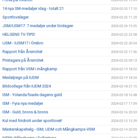
2024-02-26 12:49
14 nya SM-medaljer idag - totalt 21
2024-02-25 17:10
Sportlovsläger
2024-02-25 11:29
JSM/USM17: 7 medaljer under lördagen
2024-02-24 19:25
HELGENS TV-TIPS!
2024-02-22 22:58
IJSM - IUSM17 i Örebro
2024-02-22 20:54
Rapport från Årsmötet
2024-02-22 11:56
Pristagare på Årsmötet
2024-02-22 09:13
Rapport från VSM i mångkamp
2024-02-19 18:52
Medaljregn på IUDM
2024-02-19 18:24
Bildcollage från IUDM 2024
2024-02-18 21:15
ISM - Yolanda fixade dagens guld
2024-02-18 16:48
ISM - Fyra nya medaljer
2024-02-17 17:09
ISM - Guld, brons & brons
2024-02-16 20:53
Kul med friidrott under sportlovet!
2024-02-15 15:39
Mästerskapshelg - ISM, UDM och Mångkamps-VSM
2024-02-14 20:09
IVSM i Mångkamp i Sollentuna