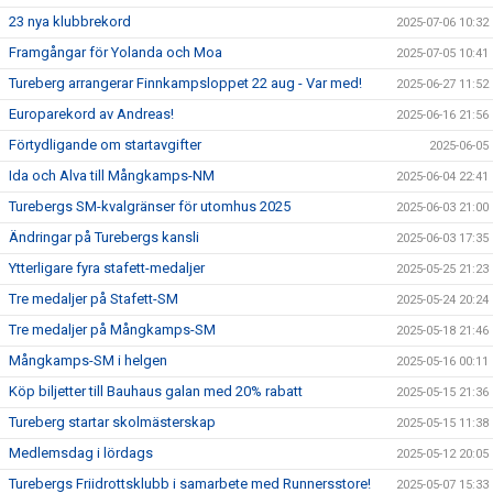
23 nya klubbrekord
2025-07-06 10:32
Framgångar för Yolanda och Moa
2025-07-05 10:41
Tureberg arrangerar Finnkampsloppet 22 aug - Var med!
2025-06-27 11:52
Europarekord av Andreas!
2025-06-16 21:56
Förtydligande om startavgifter
2025-06-05
Ida och Alva till Mångkamps-NM
2025-06-04 22:41
Turebergs SM-kvalgränser för utomhus 2025
2025-06-03 21:00
Ändringar på Turebergs kansli
2025-06-03 17:35
Ytterligare fyra stafett-medaljer
2025-05-25 21:23
Tre medaljer på Stafett-SM
2025-05-24 20:24
Tre medaljer på Mångkamps-SM
2025-05-18 21:46
Mångkamps-SM i helgen
2025-05-16 00:11
Köp biljetter till Bauhaus galan med 20% rabatt
2025-05-15 21:36
Tureberg startar skolmästerskap
2025-05-15 11:38
Medlemsdag i lördags
2025-05-12 20:05
Turebergs Friidrottsklubb i samarbete med Runnersstore!
2025-05-07 15:33