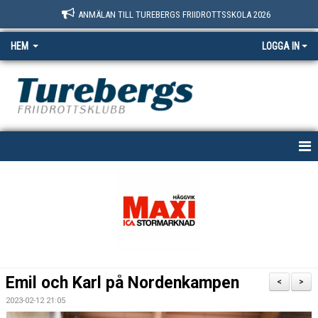
ANMÄLAN TILL TUREBERGS FRIIDROTTSSKOLA 2026
HEM
LOGGA IN
START
NYHETER
OM OSS
BOKNINGSSIDAN
Emil och Karl på Nordenkampen
<
>
MEDLEM
2023-02-12 21:05