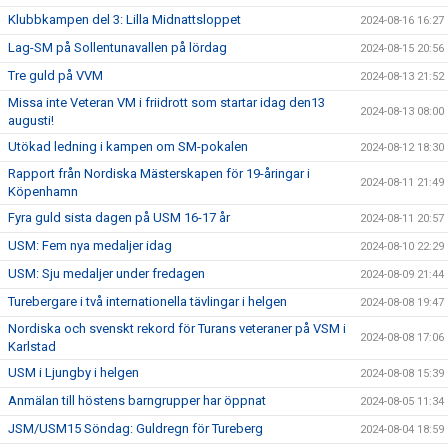
Klubbkampen del 3: Lilla Midnattsloppet
2024-08-16 16:27
Lag-SM på Sollentunavallen på lördag
2024-08-15 20:56
Tre guld på VVM
2024-08-13 21:52
Missa inte Veteran VM i friidrott som startar idag den13
2024-08-13 08:00
augusti!
Utökad ledning i kampen om SM-pokalen
2024-08-12 18:30
Rapport från Nordiska Mästerskapen för 19-åringar i
2024-08-11 21:49
Köpenhamn
Fyra guld sista dagen på USM 16-17 år
2024-08-11 20:57
USM: Fem nya medaljer idag
2024-08-10 22:29
USM: Sju medaljer under fredagen
2024-08-09 21:44
Turebergare i två internationella tävlingar i helgen
2024-08-08 19:47
Nordiska och svenskt rekord för Turans veteraner på VSM i
2024-08-08 17:06
Karlstad
USM i Ljungby i helgen
2024-08-08 15:39
Anmälan till höstens barngrupper har öppnat
2024-08-05 11:34
JSM/USM15 Söndag: Guldregn för Tureberg
2024-08-04 18:59