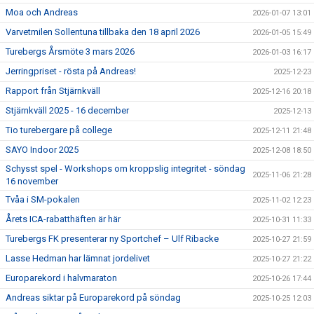
Moa och Andreas
2026-01-07 13:01
Varvetmilen Sollentuna tillbaka den 18 april 2026
2026-01-05 15:49
Turebergs Årsmöte 3 mars 2026
2026-01-03 16:17
Jerringpriset - rösta på Andreas!
2025-12-23
Rapport från Stjärnkväll
2025-12-16 20:18
Stjärnkväll 2025 - 16 december
2025-12-13
Tio turebergare på college
2025-12-11 21:48
SAYO Indoor 2025
2025-12-08 18:50
Schysst spel - Workshops om kroppslig integritet - söndag
2025-11-06 21:28
16 november
Tvåa i SM-pokalen
2025-11-02 12:23
Årets ICA-rabatthäften är här
2025-10-31 11:33
Turebergs FK presenterar ny Sportchef – Ulf Ribacke
2025-10-27 21:59
Lasse Hedman har lämnat jordelivet
2025-10-27 21:22
Europarekord i halvmaraton
2025-10-26 17:44
Andreas siktar på Europarekord på söndag
2025-10-25 12:03