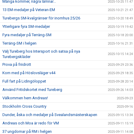
Många kommer, några lämnar...
2025-10-25 11:47
13 EM-medaljer på Veteran-EM
2025-10-21 21:47
Turebergs SM-kvalgränser för inomhus 25/26
2025-10-20 18:49
Ytterligare fyra SM-medaljer
2025-10-19 19:42
Fyra medaljer på Terräng-SM
2025-10-18 20:00
Terräng-SM i helgen
2025-10-16 21:31
Välj Tureberg hos Intersport och satsa på nya
2025-10-15 14:24
Turebergskläder
Prova på friidrott
2025-09-29 23:36
Kom med på Höslovsläger v44
2025-09-29 18:35
Full fart på Lidingöloppet
2025-09-28 20:14
Använd Fritidskortet med Tureberg
2025-09-26 14:03
Välkommen hem Andreas!
2025-09-23
Stockholm Cross Country
2025-09-16
Dunder, åska och medaljer på Svealandsmästerskapen
2025-09-15 13:34
Andreas och Moa är redo för VM
2025-09-11 15:19
37 ungdomar på RM i helgen
2025-09-11 14:08