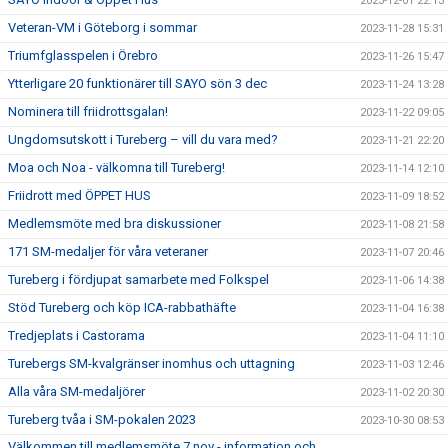
2023-12-01 22:13
Veteran-VM i Göteborg i sommar
2023-11-28 15:31
Triumfglasspelen i Örebro
2023-11-26 15:47
Ytterligare 20 funktionärer till SAYO sön 3 dec
2023-11-24 13:28
Nominera till friidrottsgalan!
2023-11-22 09:05
Ungdomsutskott i Tureberg – vill du vara med?
2023-11-21 22:20
Moa och Noa - välkomna till Tureberg!
2023-11-14 12:10
Friidrott med ÖPPET HUS
2023-11-09 18:52
Medlemsmöte med bra diskussioner
2023-11-08 21:58
171 SM-medaljer för våra veteraner
2023-11-07 20:46
Tureberg i fördjupat samarbete med Folkspel
2023-11-06 14:38
Stöd Tureberg och köp ICA-rabbathäfte
2023-11-04 16:38
Tredjeplats i Castorama
2023-11-04 11:10
Turebergs SM-kvalgränser inomhus och uttagning
2023-11-03 12:46
Alla våra SM-medaljörer
2023-11-02 20:30
Tureberg tvåa i SM-pokalen 2023
2023-10-30 08:53
Välkommen till medlemsmöte 7 nov - information och