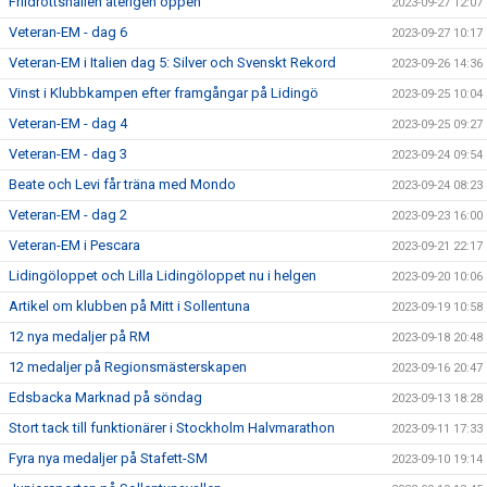
Friidrottshallen återigen öppen
2023-09-27 12:07
Veteran-EM - dag 6
2023-09-27 10:17
Veteran-EM i Italien dag 5: Silver och Svenskt Rekord
2023-09-26 14:36
Vinst i Klubbkampen efter framgångar på Lidingö
2023-09-25 10:04
Veteran-EM - dag 4
2023-09-25 09:27
Veteran-EM - dag 3
2023-09-24 09:54
Beate och Levi får träna med Mondo
2023-09-24 08:23
Veteran-EM - dag 2
2023-09-23 16:00
Veteran-EM i Pescara
2023-09-21 22:17
Lidingöloppet och Lilla Lidingöloppet nu i helgen
2023-09-20 10:06
Artikel om klubben på Mitt i Sollentuna
2023-09-19 10:58
12 nya medaljer på RM
2023-09-18 20:48
12 medaljer på Regionsmästerskapen
2023-09-16 20:47
Edsbacka Marknad på söndag
2023-09-13 18:28
Stort tack till funktionärer i Stockholm Halvmarathon
2023-09-11 17:33
Fyra nya medaljer på Stafett-SM
2023-09-10 19:14