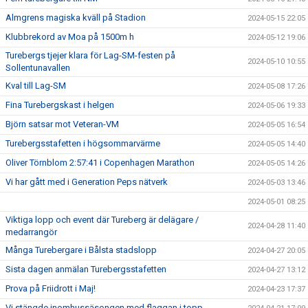
Almgrens magiska kväll på Stadion
2024-05-15 22:05
Klubbrekord av Moa på 1500m h
2024-05-12 19:06
Turebergs tjejer klara för Lag-SM-festen på
2024-05-10 10:55
Sollentunavallen
Kval till Lag-SM
2024-05-08 17:26
Fina Turebergskast i helgen
2024-05-06 19:33
Björn satsar mot Veteran-VM
2024-05-05 16:54
Turebergsstafetten i högsommarvärme
2024-05-05 14:40
Oliver Törnblom 2:57:41 i Copenhagen Marathon
2024-05-05 14:26
Vi har gått med i Generation Peps nätverk
2024-05-03 13:46
2024-05-01 08:25
Viktiga lopp och event där Tureberg är delägare /
2024-04-28 11:40
medarrangör
Många Turebergare i Bålsta stadslopp
2024-04-27 20:05
Sista dagen anmälan Turebergsstafetten
2024-04-27 13:12
Prova på Friidrott i Maj!
2024-04-23 17:37
Vi stängde inomhussäsongen med flaggan i topp