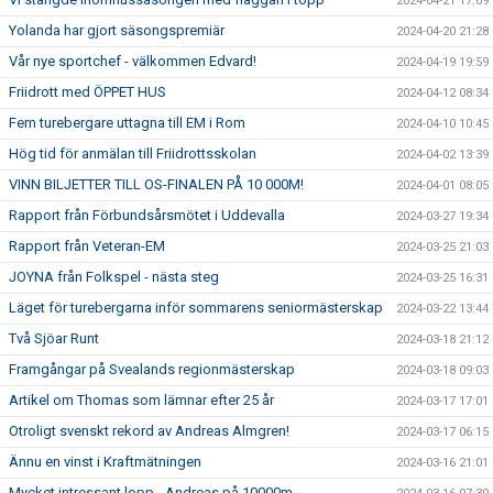
2024-04-21 17:09
Yolanda har gjort säsongspremiär
2024-04-20 21:28
Vår nye sportchef - välkommen Edvard!
2024-04-19 19:59
Friidrott med ÖPPET HUS
2024-04-12 08:34
Fem turebergare uttagna till EM i Rom
2024-04-10 10:45
Hög tid för anmälan till Friidrottsskolan
2024-04-02 13:39
VINN BILJETTER TILL OS-FINALEN PÅ 10 000M!
2024-04-01 08:05
Rapport från Förbundsårsmötet i Uddevalla
2024-03-27 19:34
Rapport från Veteran-EM
2024-03-25 21:03
JOYNA från Folkspel - nästa steg
2024-03-25 16:31
Läget för turebergarna inför sommarens seniormästerskap
2024-03-22 13:44
Två Sjöar Runt
2024-03-18 21:12
Framgångar på Svealands regionmästerskap
2024-03-18 09:03
Artikel om Thomas som lämnar efter 25 år
2024-03-17 17:01
Otroligt svenskt rekord av Andreas Almgren!
2024-03-17 06:15
Ännu en vinst i Kraftmätningen
2024-03-16 21:01
Mycket intressant lopp - Andreas på 10000m