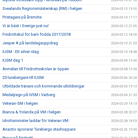
2024-03-16 07:30
Svealands Regionsmästerskap (RM) i helgen
2024-03-15 19:55
Pristagare på årsmöte
2024-03-14 17:17
Vi är bäst i Sverige just nu!
2024-03-12 21:05
Friidrottskul för barn födda 2017/2018
2024-03-12 18:50
Jesper A på landslagsuppdrag
2024-03-10 21:03
IUSM - Ett silver idag
2024-03-10 18:48
IUSM dag 1
2024-03-09 19:40
Anmälan till Friidrottsskolan är öppen
2024-03-08 15:34
20 turebergare till IUSM
2024-03-06 20:24
Utbildade tränare och kommande utbildningar
2024-03-05 19:13
Medaljregn på IVSM i Varberg
2024-03-04 21:33
Veteran-SM i helgen
2024-02-29 14:13
Bianca & Yolanda på VM i helgen
2024-02-28 20:27
Idrottsminister laddar för Veteran-VM
2024-02-28 18:03
Anactio sponsrar Turebergs stavhoppare
2024-02-26 19:49
Prova på friidrott!