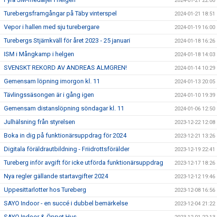
2024-01-21 22:00
Turebergsframgångar på Täby vinterspel
2024-01-21 18:51
Vepor i hallen med sju turebergare
2024-01-19 16:00
Turebergs Stjärnkväll för året 2023 - 25 januari
2024-01-18 16:26
ISM i Mångkamp i helgen
2024-01-18 14:03
SVENSKT REKORD AV ANDREAS ALMGREN!
2024-01-14 10:29
Gemensam löpning imorgon kl. 11
2024-01-13 20:05
Tävlingssäsongen är i gång igen
2024-01-10 19:39
Gemensam distanslöpning söndagar kl. 11
2024-01-06 12:50
Julhälsning från styrelsen
2023-12-22 12:08
Boka in dig på funktionärsuppdrag för 2024
2023-12-21 13:26
Digitala föräldrautbildning - Friidrottsförälder
2023-12-19 22:41
Tureberg inför avgift för icke utförda funktionärsuppdrag
2023-12-17 18:26
Nya regler gällande startavgifter 2024
2023-12-12 19:46
Uppesittarlotter hos Tureberg
2023-12-08 16:56
SAYO Indoor - en succé i dubbel bemärkelse
2023-12-04 21:22
SAYO Indoor & Öppet Hus