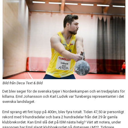
ARRANGEMANG
STATISTIK & RESULTAT
FUNKTIONÄR
TÄVLINGAR
KONTAKT
UTBILDNING
KALENDER
Bild från Deca Text & Bild
Det blev seger för de svenska tjejer i Nordenkampen och en tredjeplats för
killarna. Emil Johansson och Karl Ludvik var Turebergs representanter i det
svenska landslaget.
Emil sprang ett fint lopp på 400m, blev fyra totalt. Tiden 47,50 är personligt
rekord med 9 hundradelar och bara 2 hundradelar från det 29 år gamla
klubbrekordet. Kan Emil slå det på ISM nästa helg? Värt att notera, under
säsongen har Emil slagit klubbrekordet på distansen i M22. Tidigare