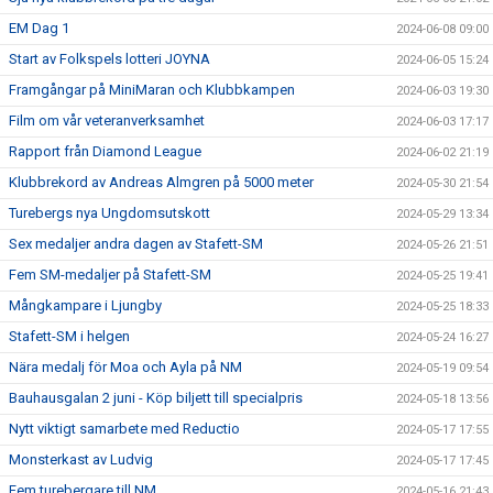
EM Dag 1
2024-06-08 09:00
Start av Folkspels lotteri JOYNA
2024-06-05 15:24
Framgångar på MiniMaran och Klubbkampen
2024-06-03 19:30
Film om vår veteranverksamhet
2024-06-03 17:17
Rapport från Diamond League
2024-06-02 21:19
Klubbrekord av Andreas Almgren på 5000 meter
2024-05-30 21:54
Turebergs nya Ungdomsutskott
2024-05-29 13:34
Sex medaljer andra dagen av Stafett-SM
2024-05-26 21:51
Fem SM-medaljer på Stafett-SM
2024-05-25 19:41
Mångkampare i Ljungby
2024-05-25 18:33
Stafett-SM i helgen
2024-05-24 16:27
Nära medalj för Moa och Ayla på NM
2024-05-19 09:54
Bauhausgalan 2 juni - Köp biljett till specialpris
2024-05-18 13:56
Nytt viktigt samarbete med Reductio
2024-05-17 17:55
Monsterkast av Ludvig
2024-05-17 17:45
Fem turebergare till NM
2024-05-16 21:43