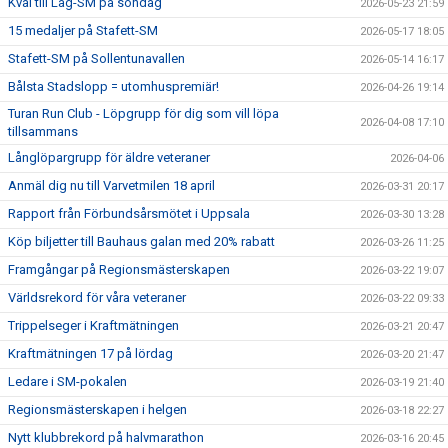
Kval till Lag-SM på söndag
2026-05-23 21:59
15 medaljer på Stafett-SM
2026-05-17 18:05
Stafett-SM på Sollentunavallen
2026-05-14 16:17
Bålsta Stadslopp = utomhuspremiär!
2026-04-26 19:14
Turan Run Club - Löpgrupp för dig som vill löpa
2026-04-08 17:10
tillsammans
Långlöpargrupp för äldre veteraner
2026-04-06
Anmäl dig nu till Varvetmilen 18 april
2026-03-31 20:17
Rapport från Förbundsårsmötet i Uppsala
2026-03-30 13:28
Köp biljetter till Bauhaus galan med 20% rabatt
2026-03-26 11:25
Framgångar på Regionsmästerskapen
2026-03-22 19:07
Världsrekord för våra veteraner
2026-03-22 09:33
Trippelseger i Kraftmätningen
2026-03-21 20:47
Kraftmätningen 17 på lördag
2026-03-20 21:47
Ledare i SM-pokalen
2026-03-19 21:40
Regionsmästerskapen i helgen
2026-03-18 22:27
Nytt klubbrekord på halvmarathon
2026-03-16 20:45