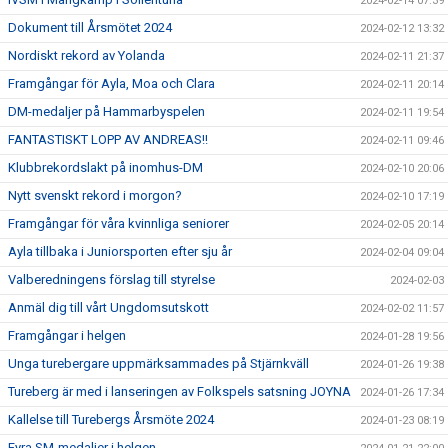
2024-02-14 07:39
Dokument till Årsmötet 2024
2024-02-12 13:32
Nordiskt rekord av Yolanda
2024-02-11 21:37
Framgångar för Ayla, Moa och Clara
2024-02-11 20:14
DM-medaljer på Hammarbyspelen
2024-02-11 19:54
FANTASTISKT LOPP AV ANDREAS!!
2024-02-11 09:46
Klubbrekordslakt på inomhus-DM
2024-02-10 20:06
Nytt svenskt rekord i morgon?
2024-02-10 17:19
Framgångar för våra kvinnliga seniorer
2024-02-05 20:14
Ayla tillbaka i Juniorsporten efter sju år
2024-02-04 09:04
Valberedningens förslag till styrelse
2024-02-03
Anmäl dig till vårt Ungdomsutskott
2024-02-02 11:57
Framgångar i helgen
2024-01-28 19:56
Unga turebergare uppmärksammades på Stjärnkväll
2024-01-26 19:38
Tureberg är med i lanseringen av Folkspels satsning JOYNA
2024-01-26 17:34
Kallelse till Turebergs Årsmöte 2024
2024-01-23 08:19
Fyra SM-medaljer i helgen