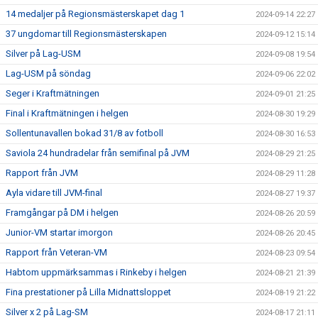
14 medaljer på Regionsmästerskapet dag 1
2024-09-14 22:27
37 ungdomar till Regionsmästerskapen
2024-09-12 15:14
Silver på Lag-USM
2024-09-08 19:54
Lag-USM på söndag
2024-09-06 22:02
Seger i Kraftmätningen
2024-09-01 21:25
Final i Kraftmätningen i helgen
2024-08-30 19:29
Sollentunavallen bokad 31/8 av fotboll
2024-08-30 16:53
Saviola 24 hundradelar från semifinal på JVM
2024-08-29 21:25
Rapport från JVM
2024-08-29 11:28
Ayla vidare till JVM-final
2024-08-27 19:37
Framgångar på DM i helgen
2024-08-26 20:59
Junior-VM startar imorgon
2024-08-26 20:45
Rapport från Veteran-VM
2024-08-23 09:54
Habtom uppmärksammas i Rinkeby i helgen
2024-08-21 21:39
Fina prestationer på Lilla Midnattsloppet
2024-08-19 21:22
Silver x 2 på Lag-SM
2024-08-17 21:11