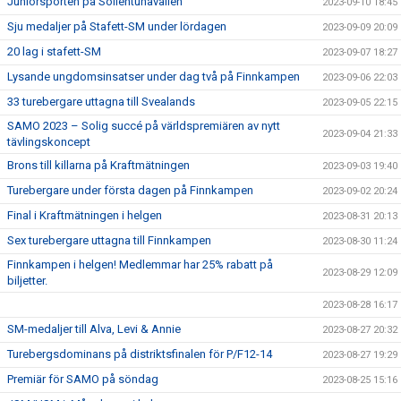
Juniorsporten på Sollentunavallen
2023-09-10 18:45
Sju medaljer på Stafett-SM under lördagen
2023-09-09 20:09
20 lag i stafett-SM
2023-09-07 18:27
Lysande ungdomsinsatser under dag två på Finnkampen
2023-09-06 22:03
33 turebergare uttagna till Svealands
2023-09-05 22:15
SAMO 2023 – Solig succé på världspremiären av nytt
2023-09-04 21:33
tävlingskoncept
Brons till killarna på Kraftmätningen
2023-09-03 19:40
Turebergare under första dagen på Finnkampen
2023-09-02 20:24
Final i Kraftmätningen i helgen
2023-08-31 20:13
Sex turebergare uttagna till Finnkampen
2023-08-30 11:24
Finnkampen i helgen! Medlemmar har 25% rabatt på
2023-08-29 12:09
biljetter.
2023-08-28 16:17
SM-medaljer till Alva, Levi & Annie
2023-08-27 20:32
Turebergsdominans på distriktsfinalen för P/F12-14
2023-08-27 19:29
Premiär för SAMO på söndag
2023-08-25 15:16