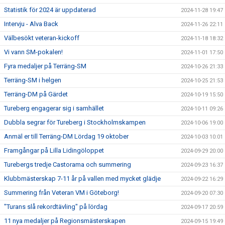
Statistik för 2024 är uppdaterad
2024-11-28 19:47
Intervju - Alva Back
2024-11-26 22:11
Välbesökt veteran-kickoff
2024-11-18 18:32
Vi vann SM-pokalen!
2024-11-01 17:50
Fyra medaljer på Terräng-SM
2024-10-26 21:33
Terräng-SM i helgen
2024-10-25 21:53
Terräng-DM på Gärdet
2024-10-19 15:50
Tureberg engagerar sig i samhället
2024-10-11 09:26
Dubbla segrar för Tureberg i Stockholmskampen
2024-10-06 19:00
Anmäl er till Terräng-DM Lördag 19 oktober
2024-10-03 10:01
Framgångar på Lilla Lidingöloppet
2024-09-29 20:00
Turebergs tredje Castorama och summering
2024-09-23 16:37
Klubbmästerskap 7-11 år på vallen med mycket glädje
2024-09-22 16:29
Summering från Veteran VM i Göteborg!
2024-09-20 07:30
"Turans slå rekordtävling" på lördag
2024-09-17 20:59
11 nya medaljer på Regionsmästerskapen
2024-09-15 19:49