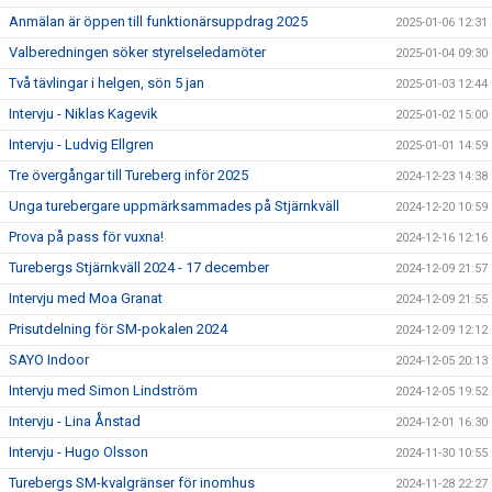
Anmälan är öppen till funktionärsuppdrag 2025
2025-01-06 12:31
Valberedningen söker styrelseledamöter
2025-01-04 09:30
Två tävlingar i helgen, sön 5 jan
2025-01-03 12:44
Intervju - Niklas Kagevik
2025-01-02 15:00
Intervju - Ludvig Ellgren
2025-01-01 14:59
Tre övergångar till Tureberg inför 2025
2024-12-23 14:38
Unga turebergare uppmärksammades på Stjärnkväll
2024-12-20 10:59
Prova på pass för vuxna!
2024-12-16 12:16
Turebergs Stjärnkväll 2024 - 17 december
2024-12-09 21:57
Intervju med Moa Granat
2024-12-09 21:55
Prisutdelning för SM-pokalen 2024
2024-12-09 12:12
SAYO Indoor
2024-12-05 20:13
Intervju med Simon Lindström
2024-12-05 19:52
Intervju - Lina Ånstad
2024-12-01 16:30
Intervju - Hugo Olsson
2024-11-30 10:55
Turebergs SM-kvalgränser för inomhus
2024-11-28 22:27