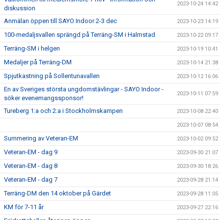
2023-10-24 14:42
diskussion
Anmälan öppen till SAYO Indoor 2-3 dec
2023-10-23 14:19
100-medaljsvallen sprängd på Terräng-SM i Halmstad
2023-10-22 09:17
Terräng-SM i helgen
2023-10-19 10:41
Medaljer på Terräng-DM
2023-10-14 21:38
Spjutkastning på Sollentunavallen
2023-10-12 16:06
En av Sveriges största ungdomstävlingar - SAYO Indoor -
2023-10-11 07:59
söker evenemangssponsor!
Tureberg 1:a och 2:a i Stockholmskampen
2023-10-08 22:40
2023-10-07 08:54
Summering av Veteran-EM
2023-10-02 09:52
Veteran-EM - dag 9
2023-09-30 21:07
Veteran-EM - dag 8
2023-09-30 18:26
Veteran-EM - dag 7
2023-09-28 21:14
Terräng-DM den 14 oktober på Gärdet
2023-09-28 11:05
KM för 7-11 år
2023-09-27 22:16