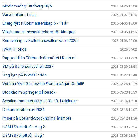
Medlemsdag Tureberg 10/5
2025-04-25 16:30
Varvetmilen - 1 maj
2025-04-07 21:18
Energifyllt Klubbmästerskap 6 - 11 år
2025-04-06 12:00
Ytterligare ett svenskt rekord för Almgren
2025-04-06 11:25
Renovering av Sollentunavallen våren 2025
2025-04-06 09:00
IVVM i Florida
2025-04-02
Rapport från Förbundsårsmötet i Karlstad
2025-03-30 17:39
SM på Sollentunavallen 2027
2025-03-29 21:58
Dag fyra på IVVM Florida
2025-03-27 15:48
Veteran VM i Gainesville Florida pågår för fullt!
2025-03-25 14:19
Stockholm Springer på besök
2025-03-23 15:53
Svealandsmästerskapen för 13-14-åringar
2025-03-14 13:10
Dokumentation av 2024
2025-03-13 14:07
Priser på Gotland-Stockholms årsmöte
2025-03-12 11:50
USM i Skellefteå - dag 2
2025-03-09 20:24
USM i Skellefteå - dag 1
2025-03-08 21:34