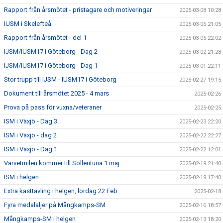
Rapport från årsmötet - pristagare och motiveringar
2025-03-08 10:28
IUSM i Skelefteå
2025-03-06 21:05
Rapport från årsmötet - del 1
2025-03-05 22:02
IJSM/IUSM17 i Göteborg - Dag 2
2025-03-02 21:28
IJSM/IUSM17 i Göteborg - Dag 1
2025-03-01 22:11
Stor trupp till IJSM - IUSM17 i Göteborg
2025-02-27 19:15
Dokument till årsmötet 2025 - 4 mars
2025-02-26
Prova på pass för vuxna/veteraner
2025-02-25
ISM i Växjö - Dag 3
2025-02-23 22:20
ISM i Växjö - dag 2
2025-02-22 22:27
ISM i Växjö - Dag 1
2025-02-22 12:01
Varvetmilen kommer till Sollentuna 1 maj
2025-02-19 21:40
ISM i helgen
2025-02-19 17:40
Extra kasttävling i helgen, lördag 22 Feb
2025-02-18
Fyra medalaljer på Mångkamps-SM
2025-02-16 18:57
Mångkamps-SM i helgen
2025-02-13 18:20