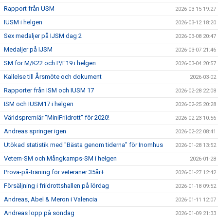
Rapport från USM
2026-03-15 19:27
IUSM i helgen
2026-03-12 18:20
Sex medaljer på IJSM dag 2
2026-03-08 20:47
Medaljer på IJSM
2026-03-07 21:46
SM för M/K22 och P/F19 i helgen
2026-03-04 20:57
Kallelse till Årsmöte och dokument
2026-03-02
Rapporter från ISM och IUSM 17
2026-02-28 22:08
ISM och IUSM17 i helgen
2026-02-25 20:28
Världspremiär "MiniFriidrott" för 2020!
2026-02-23 10:56
Andreas springer igen
2026-02-22 08:41
Utökad statistik med "Bästa genom tiderna" för Inomhus
2026-01-28 13:52
Vetern-SM och Mångkamps-SM i helgen
2026-01-28
Prova-på-träning för veteraner 35år+
2026-01-27 12:42
Försäljning i friidrottshallen på lördag
2026-01-18 09:52
Andreas, Abel & Meron i Valencia
2026-01-11 12:07
Andreas lopp på söndag
2026-01-09 21:33