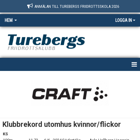
ANMÄLAN TILL TUREBERGS FRIIDROTTSSKOLA 2026
HEM
LOGGA IN
START
NYHETER
OM OSS
BOKNINGSSIDAN
Klubbrekord utomhus kvinnor/flickor
MEDLEM
KS