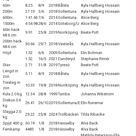
60m
8.25
8/9
2018
Bålsta
Ayla Hallberg Hossain
200m
27.19
3/6
2018
Sollentuna
Ayla Hallberg Hossain
600m
1:41.46
7/6
2014
Sollentuna
Alice Berg
1500m
4:54.98
28/6
2014
Göteborg/U
Alice Berg
60m häck
9.91
25/8
2019
Norrköping
Beate Pott
68.6 cm
200m häck
30.66
29/7
2018
Västerås
Ayla Hallberg Hossain
68.6 cm
Höjd
1.52
6/6
2009
Sollentuna
Elin Bohman
1.52
16/5
2021
Danderyd
Stephanie Rimér
Stav
2.71
31/8
2019
Tyresö
Beate Pott
Längd m
5.11
8/9
2018
Bålsta
Ayla Hallberg Hossain
zon
Tresteg m
10.33
19/8
2018
Norrköping
Ayla Hallberg Hossain
zon
Kula 2.0 kg
12.34
28/8
1999
Tumba
Johanna Wikström
Diskus 0.6
26.41
26/10
2019
Sollentuna/E
Elin Runemar
kg
Slägga 2.0
29.22
25/8
2024
Trollbäcken
Tilda Ribacke
kg
Spjut 400 g
30.74
1/8
2018
Hässelby
Alva Back
Femkamp
4485
1/8
2018
Hässelby
Alva Back
Matilda Petersson-Ella