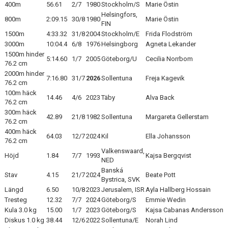
400m
56.61
2/7
1980
Stockholm/S
Marie Östin
Helsingfors,
800m
2:09.15
30/8
1980
Marie Östin
FIN
1500m
4:33.32
31/8
2004
Stockholm/E
Frida Flodström
3000m
10:04.4
6/8
1976
Helsingborg
Agneta Lekander
1500m hinder
5:14.60
1/7
2005
Göteborg/U
Cecilia Norrbom
76.2 cm
2000m hinder
7:16.80
31/7
2026
Sollentuna
Freja Kagevik
76.2 cm
100m häck
14.46
4/6
2023
Täby
Alva Back
76.2 cm
300m häck
42.89
21/8
1982
Sollentuna
Margareta Gellerstam
76.2 cm
400m häck
64.03
12/7
2024
Kil
Ella Johansson
76.2 cm
Valkenswaard,
Höjd
1.84
7/7
1993
Kajsa Bergqvist
NED
Banská
Stav
4.15
21/7
2024
Beate Pott
Bystrica, SVK
Längd
6.50
10/8
2023
Jerusalem, ISR
Ayla Hallberg Hossain
Tresteg
12.32
7/7
2024
Göteborg/S
Emmie Wedin
Kula 3.0 kg
15.00
1/7
2023
Göteborg/S
Kajsa Cabanas Andersson
Diskus 1.0 kg
38.44
12/6
2022
Sollentuna/E
Norah Lind