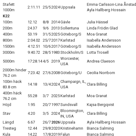
Stafett
Emma Carlsson-Lina Ånstad-I
2:11.11
25/5
2024
Uppsala
1000m
Ayla Hallberg Hossain
K22
100m
12.12
8/8
2014
Gävle
Julia Hässel
200m
24.37
9/6
2013
Sollentuna
Linda Frödin Glad
400m
53.19
31/5
2025
Göteborg/S
Moa Granat
800m
2:04.02
25/7
2017
Karlstad
Isabella Andersson
1500m
4:12.51
10/6
2017
Göteborg/S
Isabella Andersson
3000m
9:40.72
28/5
1983
Stockholm/S
Lotta Trosell
Worcester,
5000m
17:28.14
4/5
2019
Andrea Claeson
USA
2000m hinder
7:23.42
27/6
2008
Göteborg/U
Cecilia Norrbom
76.2 cm
100m häck
Champaign, IL,
14.18
13/4
2024
Clara Billing
83.8 cm
USA
400m häck
55.28
3/7
2025
Karlstad
Moa Granat
76.2 cm
Höjd
1.95
20/7
1997
Sundsvall
Kajsa Bergqvist
Bloomington,
Stav
4.20
3/5
2024
Clara Billing
IN, USA
Längd
6.67
26/7
2026
Uppsala
Ayla Hallberg Hossain
Tresteg
12.44
29/8
2020
Kristinehamn
Bianca Salming
Kula
14.22
17/8
2019
Falun
Bianca Salming