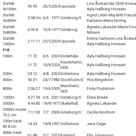
Stafett
Lina Ånstad-Ida Chrifi-Emma
45.95
26/5
2024
Uppsala
4x100m
Ayla Hallberg Hossain
Stafett
Ingrid Ledin-Maj-Britt Franz
3:58.3m
6/6
1971
Göteborg/S
4x400m
Karlsson-Maria Noring
Stafett
Agneta Lekander-Marie For
6:53.8
12/6
1977
Göteborg
3x800m
Nilsson
Stafett
Emma Carlsson-Lina Ånstad-I
2:11.11
25/5
2024
Uppsala
1000m
Ayla Hallberg Hossain
F18
100m
11.72
6/6
2024
Södertälje
Ayla Hallberg Hossain
Köpenhamn,
11.72
10/8
2024
Ayla Hallberg Hossain
DEN
200m
24.12
4/8
2024
Sollentuna
Ayla Hallberg Hossain
400m
56.31
24/7
1982
Stockholm/S
Ylva Bergström
Mannheim,
800m
2:06.27
19/6
2005
Frida Flodström
GER
1500m
4:27.59
2/6
2021
Göteborg/S
Elvira Bredin
3000m
9:44.85
19/8
1977
Skellefteå
Agneta Lekander
2000m hinder
7:11.93
7/7
2006
Göteborg/U
Cecilia Norrbom
76.2 cm
100m häck
14.34
19/8
1997
Sollentuna
Jana Cagin
83.8 cm
400m häck
61.98
3/7
2025
Karlstad
Ella Johansson