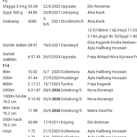
kg
Slägga 3.0 kg
55.38
22/6
2022
Uppsala
Elin Runemar
Spjut 500 g
44.83
20/8
2021
Linköping
Alva Back
5-
Sexkamp
4285
2021
Stockholm/E
Alva Back
6/6
12.67/80mh 1.62/Höjd 11.35
5.19/Längd 43.70/Spjut 1:4
Elsa Kagevik-Emilia Nielsen-I
Stafett 4x80m
38.91
19/6
2021
Danderyd
Ayla Hallberg Hossain
Stafett
6:57.43
26/5
2024
Uppsala
Freja Ahlepil-Moa Kjöraas-F
3x800m
F14
80m
10.02
5/7
2020
Sollentuna
Ayla Hallberg Hossain
300m
41.44
27/9
2020
Huddinge
Ayla Hallberg Hossain
800m
2:17.21
15/7
2023
Tumba
Freja Kagevik
2000m
6:31.87
28/6
2026
Göteborg/S
Nova Borensjö
1500m hinder
5:10.42
26/6
2026
Göteborg/S
Nova Borensjö
76.2 cm
80m häck
11.98
26/6
2026
Göteborg/S
Märta Swaffer
76.2 cm
300m häck
45.89
17/9
2011
Köping
Elin Bohman
76.2 cm
Höjd
1.72
21/5
2020
Sollentuna
Ayla Hallberg Hossain