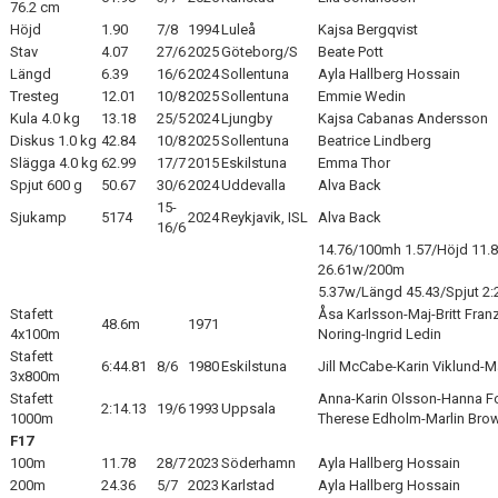
76.2 cm
Höjd
1.90
7/8
1994
Luleå
Kajsa Bergqvist
Stav
4.07
27/6
2025
Göteborg/S
Beate Pott
Längd
6.39
16/6
2024
Sollentuna
Ayla Hallberg Hossain
Tresteg
12.01
10/8
2025
Sollentuna
Emmie Wedin
Kula 4.0 kg
13.18
25/5
2024
Ljungby
Kajsa Cabanas Andersson
Diskus 1.0 kg
42.84
10/8
2025
Sollentuna
Beatrice Lindberg
Slägga 4.0 kg
62.99
17/7
2015
Eskilstuna
Emma Thor
Spjut 600 g
50.67
30/6
2024
Uddevalla
Alva Back
15-
Sjukamp
5174
2024
Reykjavik, ISL
Alva Back
16/6
14.76/100mh 1.57/Höjd 11.8
26.61w/200m
5.37w/Längd 45.43/Spjut 2
Stafett
Åsa Karlsson-Maj-Britt Fran
48.6m
1971
4x100m
Noring-Ingrid Ledin
Stafett
6:44.81
8/6
1980
Eskilstuna
Jill McCabe-Karin Viklund-M
3x800m
Stafett
Anna-Karin Olsson-Hanna F
2:14.13
19/6
1993
Uppsala
1000m
Therese Edholm-Marlin Bro
F17
100m
11.78
28/7
2023
Söderhamn
Ayla Hallberg Hossain
200m
24.36
5/7
2023
Karlstad
Ayla Hallberg Hossain