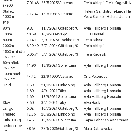
Stafett
7:01.46
25/5
2025
Västerås
Freja Ahlepil-Freja Kagevik
3x800m
Stafett
Helena Sandström-Linda Hj
2:17.47
12/6
1983
Värnamo
1000m
Petra Carlsén-Helena Joha
F15
80m
9.83
11/7
2021
Göteborg/U
Ayla Hallberg Hossain
300m
40.68
16/8
2009
Växjö
Julia Hässel
800m
2:14.1
2/9
1976
Stockholm/S
Lena Nilsson
2000m
6:29.49
7/7
2024
Göteborg/S
Freja Ahlepil
1500m hinder
5:06.74
5/7
2024
Göteborg/S
Freja Kagevik
76.2 cm
80m häck
11.90
18/9
2021
Sollentuna
Ayla Hallberg Hossain
76.2 cm
300m häck
44.42
22/9
1990
Västerås
Cilla Pettersson
76.2 cm
Höjd
1.69
21/8
2021
Linköping
Ayla Hallberg Hossain
1.69
4/9
2021
Täby
Ayla Hallberg Hossain
1.69
18/9
2021
Sollentuna
Ayla Hallberg Hossain
Stav
3.60
3/7
2021
Täby
Alva Back
Längd
6.02
10/7
2021
Göteborg/U
Ayla Hallberg Hossain
Tresteg
12.36
20/8
2021
Linköping
Ayla Hallberg Hossain
Kula 3.0 kg
14.63
19/5
2021
Sollentuna
Kajsa Cabanas Andersson
Diskus 0.75
38.63
28/6
2026
Göteborg/S
Maja Dabrowska