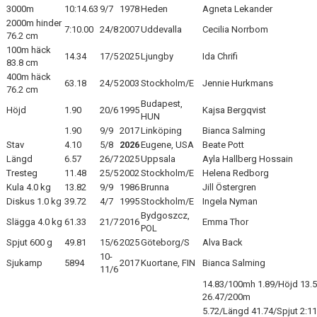
3000m
10:14.63
9/7
1978
Heden
Agneta Lekander
2000m hinder
7:10.00
24/8
2007
Uddevalla
Cecilia Norrbom
76.2 cm
100m häck
14.34
17/5
2025
Ljungby
Ida Chrifi
83.8 cm
400m häck
63.18
24/5
2003
Stockholm/E
Jennie Hurkmans
76.2 cm
Budapest,
Höjd
1.90
20/6
1995
Kajsa Bergqvist
HUN
1.90
9/9
2017
Linköping
Bianca Salming
Stav
4.10
5/8
2026
Eugene, USA
Beate Pott
Längd
6.57
26/7
2025
Uppsala
Ayla Hallberg Hossain
Tresteg
11.48
25/5
2002
Stockholm/E
Helena Redborg
Kula 4.0 kg
13.82
9/9
1986
Brunna
Jill Östergren
Diskus 1.0 kg
39.72
4/7
1995
Stockholm/E
Ingela Nyman
Bydgoszcz,
Slägga 4.0 kg
61.33
21/7
2016
Emma Thor
POL
Spjut 600 g
49.81
15/6
2025
Göteborg/S
Alva Back
10-
Sjukamp
5894
2017
Kuortane, FIN
Bianca Salming
11/6
14.83/100mh 1.89/Höjd 13.5
26.47/200m
5.72/Längd 41.74/Spjut 2:1