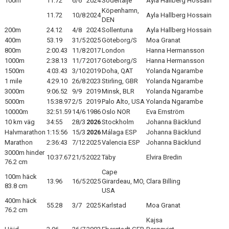
100m
11.72
6/6
2024
Södertälje
Ayla Hallberg Hossain
ARRANGEMANG
Köpenhamn,
11.72
10/8
2024
Ayla Hallberg Hossain
DEN
200m
24.12
4/8
2024
Sollentuna
Ayla Hallberg Hossain
STATISTIK & RESULTAT
400m
53.19
31/5
2025
Göteborg/S
Moa Granat
800m
2:00.43
11/8
2017
London
Hanna Hermansson
FUNKTIONÄR
1000m
2:38.13
11/7
2017
Göteborg/S
Hanna Hermansson
1500m
4:03.43
3/10
2019
Doha, QAT
Yolanda Ngarambe
TÄVLINGAR
1 mile
4:29.10
26/8
2023
Stirling, GBR
Yolanda Ngarambe
3000m
9:06.52
9/9
2019
Minsk, BLR
Yolanda Ngarambe
KONTAKT
5000m
15:38.97
2/5
2019
Palo Alto, USA
Yolanda Ngarambe
10000m
32:51.59
14/6
1986
Oslo NOR
Eva Ernström
UTBILDNING
10 km väg
34:55
28/3
2026
Stockholm
Johanna Bäcklund
Halvmarathon
1:15:56
15/3
2026
Málaga ESP
Johanna Bäcklund
KALENDER
Marathon
2:36:43
7/12
2025
Valencia ESP
Johanna Bäcklund
3000m hinder
10:37.67
21/5
2022
Täby
Elvira Bredin
76.2 cm
Cape
100m häck
13.96
16/5
2025
Girardeau, MO,
Clara Billing
83.8 cm
USA
400m häck
55.28
3/7
2025
Karlstad
Moa Granat
76.2 cm
Kajsa