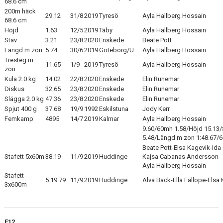
68.6 cm
200m häck
29.12
31/8
2019
Tyresö
Ayla Hallberg Hossain
68.6 cm
Höjd
1.63
12/5
2019
Täby
Ayla Hallberg Hossain
Stav
3.21
23/8
2020
Enskede
Beate Pott
Längd m zon
5.74
30/6
2019
Göteborg/U
Ayla Hallberg Hossain
Tresteg m
11.65
1/9
2019
Tyresö
Ayla Hallberg Hossain
zon
Kula 2.0 kg
14.02
22/8
2020
Enskede
Elin Runemar
Diskus
32.65
23/8
2020
Enskede
Elin Runemar
Slägga 2.0 kg
47.36
23/8
2020
Enskede
Elin Runemar
Spjut 400 g
37.68
19/9
1992
Eskilstuna
Jody Kerr
Femkamp
4895
14/7
2019
Kalmar
Ayla Hallberg Hossain
9.60/60mh 1.58/Höjd 15.13/
5.48/Längd m zon 1:48.67/
Beate Pott-Elsa Kagevik-Ida C
Stafett 5x60m
38.19
11/9
2019
Huddinge
Kajsa Cabanas Andersson-
Ayla Hallberg Hossain
Stafett
5:19.79
11/9
2019
Huddinge
Alva Back-Ella Fallope-Elsa
3x600m
F12