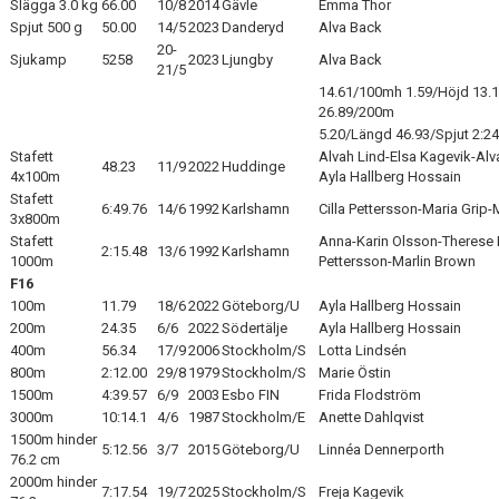
Slägga 3.0 kg
66.00
10/8
2014
Gävle
Emma Thor
Spjut 500 g
50.00
14/5
2023
Danderyd
Alva Back
20-
Sjukamp
5258
2023
Ljungby
Alva Back
21/5
14.61/100mh 1.59/Höjd 13.1
26.89/200m
5.20/Längd 46.93/Spjut 2:2
Stafett
Alvah Lind-Elsa Kagevik-Alv
48.23
11/9
2022
Huddinge
4x100m
Ayla Hallberg Hossain
Stafett
6:49.76
14/6
1992
Karlshamn
Cilla Pettersson-Maria Grip-
3x800m
Stafett
Anna-Karin Olsson-Therese 
2:15.48
13/6
1992
Karlshamn
1000m
Pettersson-Marlin Brown
F16
100m
11.79
18/6
2022
Göteborg/U
Ayla Hallberg Hossain
200m
24.35
6/6
2022
Södertälje
Ayla Hallberg Hossain
400m
56.34
17/9
2006
Stockholm/S
Lotta Lindsén
800m
2:12.00
29/8
1979
Stockholm/S
Marie Östin
1500m
4:39.57
6/9
2003
Esbo FIN
Frida Flodström
3000m
10:14.1
4/6
1987
Stockholm/E
Anette Dahlqvist
1500m hinder
5:12.56
3/7
2015
Göteborg/U
Linnéa Dennerporth
76.2 cm
2000m hinder
7:17.54
19/7
2025
Stockholm/S
Freja Kagevik