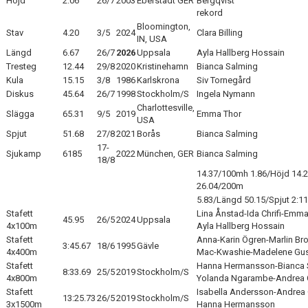
Höjd
2.06
26/7
2003
Eberstadt GER
Bergqvist s
rekord
Bloomington,
Stav
4.20
3/5
2024
Clara Billing
IN, USA
Längd
6.67
26/7
2026
Uppsala
Ayla Hallberg Hossain
Tresteg
12.44
29/8
2020
Kristinehamn
Bianca Salming
Kula
15.15
3/8
1986
Karlskrona
Siv Tornegård
Diskus
45.64
26/7
1998
Stockholm/S
Ingela Nymann
Charlottesville,
Slägga
65.31
9/5
2019
Emma Thor
USA
Spjut
51.68
27/8
2021
Borås
Bianca Salming
17-
Sjukamp
6185
2022
München, GER
Bianca Salming
18/8
14.37/100mh 1.86/Höjd 14.2
26.04/200m
5.83/Längd 50.15/Spjut 2:1
Stafett
Lina Ånstad-Ida Chrifi-Emma
45.95
26/5
2024
Uppsala
4x100m
Ayla Hallberg Hossain
Stafett
Anna-Karin Ögren-Marlin Br
3:45.67
18/6
1995
Gävle
4x400m
Mac-Kwashie-Madelene Gu
Stafett
Hanna Hermansson-Bianca 
8:33.69
25/5
2019
Stockholm/S
4x800m
Yolanda Ngarambe-Andrea 
Stafett
Isabella Andersson-Andrea
13:25.73
26/5
2019
Stockholm/S
3x1500m
Hanna Hermansson