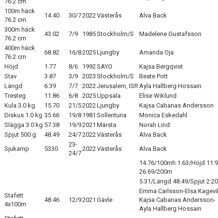
76.2 cm
100m häck
14.40
30/7
2022
Västerås
Alva Back
76.2 cm
300m häck
43.02
7/9
1985
Stockholm/S
Madelene Gustafsson
76.2 cm
400m häck
68.82
16/8
2025
Ljungby
Amanda Oja
76.2 cm
Höjd
1.77
8/6
1992
SAYO
Kajsa Bergqvist
Stav
3.87
3/9
2023
Stockholm/S
Beate Pott
Längd
6.39
7/7
2022
Jerusalem, ISR
Ayla Hallberg Hossain
Tresteg
11.86
6/8
2025
Uppsala
Elise Wiklund
Kula 3.0 kg
15.70
21/5
2022
Ljungby
Kajsa Cabanas Andersson
Diskus 1.0 kg
35.66
19/8
1981
Sollentuna
Monica Eskedahl
Slägga 3.0 kg
57.38
19/9
2021
Märsta
Norah Lind
Spjut 500 g
48.49
24/7
2022
Västerås
Alva Back
23-
Sjukamp
5330
2022
Västerås
Alva Back
24/7
14.76/100mh 1.63/Höjd 11.9
26.69/200m
5.31/Längd 48.49/Spjut 2:2
Emma Carlsson-Elsa Kagevi
Stafett
48.46
12/9
2021
Gävle
Kajsa Cabanas Andersson-
4x100m
Ayla Hallberg Hossain