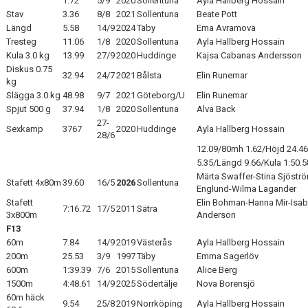
1.72
5/9
2020
Sollentuna
Ayla Hallberg Hossain
Stav
3.36
8/8
2021
Sollentuna
Beate Pott
Längd
5.58
14/9
2024
Täby
Ema Avramova
Tresteg
11.06
1/8
2020
Sollentuna
Ayla Hallberg Hossain
Kula 3.0 kg
13.99
27/9
2020
Huddinge
Kajsa Cabanas Andersson
Diskus 0.75
32.94
24/7
2021
Bålsta
Elin Runemar
kg
Slägga 3.0 kg
48.98
9/7
2021
Göteborg/U
Elin Runemar
Spjut 500 g
37.94
1/8
2020
Sollentuna
Alva Back
27-
Sexkamp
3767
2020
Huddinge
Ayla Hallberg Hossain
28/6
12.09/80mh 1.62/Höjd 24.46
5.35/Längd 9.66/Kula 1:50.
Märta Swaffer-Stina Sjöstr
Stafett 4x80m
39.60
16/5
2026
Sollentuna
Englund-Wilma Lagander
Stafett
Elin Bohman-Hanna Mir-Isab
7:16.72
17/5
2011
Sätra
3x800m
Anderson
F13
60m
7.84
14/9
2019
Västerås
Ayla Hallberg Hossain
200m
25.53
3/9
1997
Täby
Emma Sagerlöv
600m
1:39.39
7/6
2015
Sollentuna
Alice Berg
1500m
4:48.61
14/9
2025
Södertälje
Nova Borensjö
60m häck
9.54
25/8
2019
Norrköping
Ayla Hallberg Hossain