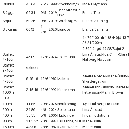
Diskus
45.64
26/7
1998
Stockholm/S
Ingela Nymann
Charlottesville,
Slägga
65.31
9/5
2019
Emma Thor
USA
Spjut
50.26
9/8
2019
Göteborg/S
Bianca Salming
1-
Sjukamp
6042
2020
Ljungby
Bianca Salming
2/8
14.76/100mh 1.83/Höjd 13.7
26.21/200m
5.86/Längd 49.58/Spjut 2:1
Stafett
Lina Ånstad-Ida Chrifi-Clara 
46.09
17/8
2024
Sollentuna
4x100m
Hallberg Hossain
Stafett
saknas
3x400m
Stafett
Anette Nordell-Marie Östin-
8:48.18
13/6
1982
Malmö
4x800m
Ylva Bergström
Stafett
Anna-Karin Olsson-Therese 
2:15.48
13/6
1992
Karlshamn
1000m
Pettersson-Marlin Brown
F19
100m
11.85
29/8
2025
Norrköping
Ayla Hallberg Hossain
200m
24.86
4/8
2024
Sollentuna
Lina Ånstad
400m
55.55
5/8
2006
Huddinge
Frida Flodström
800m
2:05.52
20/6
1982
Lausanne, SUI
Marie Östin
1500m
4:23.6
28/6
1982
Kvarnsveden
Marie Östin