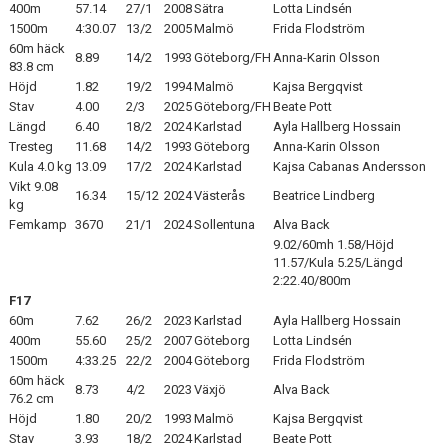
400m
57.14
27/1
2008
Sätra
Lotta Lindsén
1500m
4:30.07
13/2
2005
Malmö
Frida Flodström
60m häck
8.89
14/2
1993
Göteborg/FH
Anna-Karin Olsson
83.8 cm
Höjd
1.82
19/2
1994
Malmö
Kajsa Bergqvist
Stav
4.00
2/3
2025
Göteborg/FH
Beate Pott
Längd
6.40
18/2
2024
Karlstad
Ayla Hallberg Hossain
Tresteg
11.68
14/2
1993
Göteborg
Anna-Karin Olsson
Kula 4.0 kg
13.09
17/2
2024
Karlstad
Kajsa Cabanas Andersson
Vikt 9.08
16.34
15/12
2024
Västerås
Beatrice Lindberg
kg
Femkamp
3670
21/1
2024
Sollentuna
Alva Back
9.02/60mh 1.58/Höjd
11.57/Kula 5.25/Längd
2:22.40/800m
F17
60m
7.62
26/2
2023
Karlstad
Ayla Hallberg Hossain
400m
55.60
25/2
2007
Göteborg
Lotta Lindsén
1500m
4:33.25
22/2
2004
Göteborg
Frida Flodström
60m häck
8.73
4/2
2023
Växjö
Alva Back
76.2 cm
Höjd
1.80
20/2
1993
Malmö
Kajsa Bergqvist
Stav
3.93
18/2
2024
Karlstad
Beate Pott