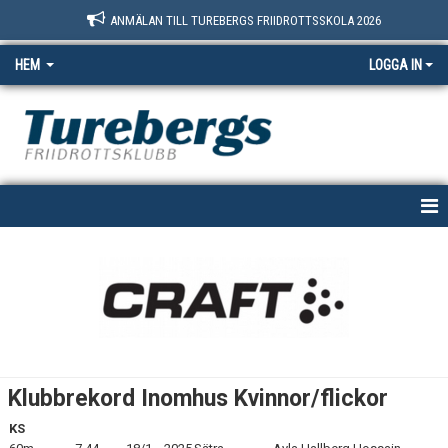
ANMÄLAN TILL TUREBERGS FRIIDROTTSSKOLA 2026
HEM
LOGGA IN
START
NYHETER
OM OSS
BOKNINGSSIDAN
Klubbrekord Inomhus Kvinnor/flickor
MEDLEM
KS