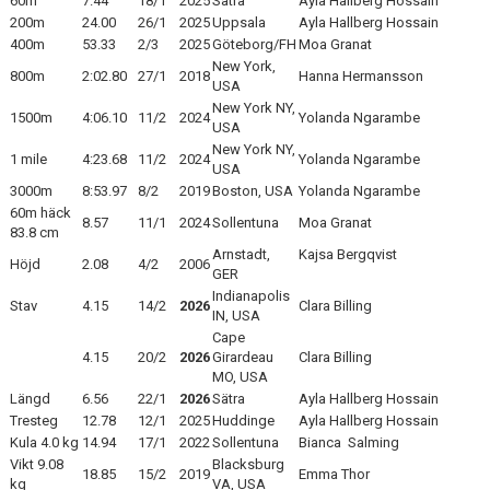
60m
7.44
18/1
2025
Sätra
Ayla Hallberg Hossain
ARRANGEMANG
200m
24.00
26/1
2025
Uppsala
Ayla Hallberg Hossain
400m
53.33
2/3
2025
Göteborg/FH
Moa Granat
New York,
STATISTIK & RESULTAT
800m
2:02.80
27/1
2018
Hanna Hermansson
USA
New York NY,
FUNKTIONÄR
1500m
4:06.10
11/2
2024
Yolanda Ngarambe
USA
New York NY,
1 mile
4:23.68
11/2
2024
Yolanda Ngarambe
TÄVLINGAR
USA
3000m
8:53.97
8/2
2019
Boston, USA
Yolanda Ngarambe
KONTAKT
60m häck
8.57
11/1
2024
Sollentuna
Moa Granat
83.8 cm
Arnstadt,
Kajsa Bergqvist
UTBILDNING
Höjd
2.08
4/2
2006
GER
Indianapolis
KALENDER
Stav
4.15
14/2
2026
Clara Billing
IN, USA
Cape
4.15
20/2
2026
Girardeau
Clara Billing
MO, USA
Längd
6.56
22/1
2026
Sätra
Ayla Hallberg Hossain
Tresteg
12.78
12/1
2025
Huddinge
Ayla Hallberg Hossain
Kula 4.0 kg
14.94
17/1
2022
Sollentuna
Bianca Salming
Vikt 9.08
Blacksburg
18.85
15/2
2019
Emma Thor
kg
VA, USA