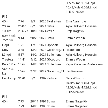
8.72/60mh 1.69/Höjd
10.43/Kula 6.06/Längd
1:43.01/600m
F15
60m
7.76
8/3
2025
Skellefteå
Ema Avramova
200m
25.07
6/2
2021
Sätra
Ayla Hallberg Hossain
1000m
2:56.77
10/3
2024
Växjö
Freja Kagevik
60m häck
9.14
20/2
2022
Sätra
Emmie Wedin
76.2 cm
Höjd
1.71
17/1
2021
Uppsala
Ayla Hallberg Hossain
Stav
3.45
13/3
2022
Göteborg/FH
Beate Pott
Längd
5.87
14/2
2021
Sollentuna
Ayla Hallberg Hossain
Tresteg
11.41
4/12
2021
Göteborg
Emmie Wedin
Kula 3.0 kg
13.64
14/2
2021
Sollentuna
Kajsa Cabanas Andersson
Vikt 7.26
15.64
27/2
2022
Göteborg/FH
Elin Runemar
kg
Femkamp
3190
5/2
1999
Karlstad
Sara Wikström
9.60/60mh 1.49/Höjd
12.09/Kula 4.72/Längd
1:49.23/600m
F14
60m
7.73
20/11
1997
Solna
Emma Sagerlöv
7.73
14/2
1998
Solna
Emma Sagerlöv