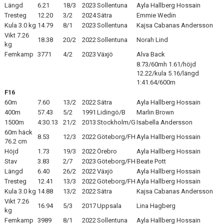
Längd
6.21
18/3
2023
Sollentuna
Ayla Hallberg Hossain
Tresteg
12.20
3/2
2024
Sätra
Emmie Wedin
Kula 3.0 kg
14.79
8/1
2023
Sollentuna
Kajsa Cabanas Andersson
Vikt 7.26
18.38
20/2
2022
Sollentuna
Norah Lind
kg
Femkamp
3771
4/2
2023
Växjö
Alva Back
8.73/60mh 1.61/höjd
12.22/kula 5.16/längd
1:41.64/600m
F16
60m
7.60
13/2
2022
Sätra
Ayla Hallberg Hossain
400m
57.43
5/2
1991
Lidingö/B
Marlin Brown
1500m
4:30.13
21/2
2013
Stockholm/G
Isabella Andersson
60m häck
8.53
12/3
2022
Göteborg/FH
Ayla Hallberg Hossain
76.2 cm
Höjd
1.73
19/3
2022
Örebro
Ayla Hallberg Hossain
Stav
3.83
2/7
2023
Göteborg/FH
Beate Pott
Längd
6.40
26/2
2022
Växjö
Ayla Hallberg Hossain
Tresteg
12.41
13/3
2022
Göteborg/FH
Ayla Hallberg Hossain
Kula 3.0 kg
14.88
13/2
2022
Sätra
Kajsa Cabanas Andersson
Vikt 7.26
16.94
5/3
2017
Uppsala
Lina Hagberg
kg
Femkamp
3989
8/1
2022
Sollentuna
Ayla Hallberg Hossain