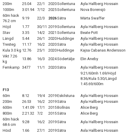
200m
25.04
22/1
2020
Sollentuna
Ayla Hallberg Hossain
1000m
3:01.94
7/12
2025
Sollentuna
Nova Borensjö
60m häck
9.19
22/3
2026
Sätra
Märta Swaffer
76.2 cm
Höjd
1.77
30/11
2019
Sollentuna
Ayla Hallberg Hossain
Stav
3.35
14/2
2021
Sollentuna
Beate Pott
Längd
5.44
26/1
2020
Huddinge
Ayla Hallberg Hossain
Tresteg
11.17
16/2
2020
Sätra
Ayla Hallberg Hossain
Kula 3.0 kg
12.76
25/1
2020
Huddinge
Kajsa Cabanas Andersson
Vikt 7.26
13.86
16/3
2024
Södertälje
Elin Aneby
kg
Femkamp
3477
11/1
2020
Sätra
Ayla Hallberg Hossain
9.21/60mh 1.69/Höjd
8.36/Kula 5.30/Längd
1:45.69/600m
F13
60m
8.12
19/4
2019
Eskilstuna
Ayla Hallberg Hossain
200m
26.53
16/2
2019
Sätra
Ayla Hallberg Hossain
600m
1:41.09
17/1
2015
Bollnäs
Alice Berg
800m
2:21.32
7/2
2015
Sätra
Alice Berg
60m häck
9.28
16/2
2019
Sätra
Ayla Hallberg Hossain
68.6 cm
Höjd
1.66
27/1
2019
Sätra
Ayla Hallberg Hossain