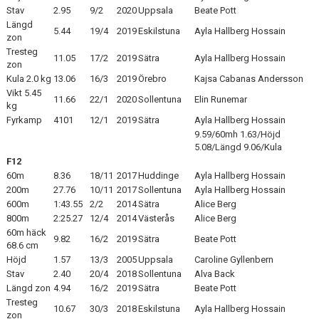
Stav
2.95
9/2
2020
Uppsala
Beate Pott
Längd
5.44
19/4
2019
Eskilstuna
Ayla Hallberg Hossain
zon
Tresteg
11.05
17/2
2019
Sätra
Ayla Hallberg Hossain
zon
Kula 2.0 kg
13.06
16/3
2019
Örebro
Kajsa Cabanas Andersson
Vikt 5.45
11.66
22/1
2020
Sollentuna
Elin Runemar
kg
Fyrkamp
4101
12/1
2019
Sätra
Ayla Hallberg Hossain
9.59/60mh 1.63/Höjd
5.08/Längd 9.06/Kula
F12
60m
8.36
18/11
2017
Huddinge
Ayla Hallberg Hossain
200m
27.76
10/11
2017
Sollentuna
Ayla Hallberg Hossain
600m
1:43.55
2/2
2014
Sätra
Alice Berg
800m
2:25.27
12/4
2014
Västerås
Alice Berg
60m häck
9.82
16/2
2019
Sätra
Beate Pott
68.6 cm
Höjd
1.57
13/3
2005
Uppsala
Caroline Gyllenbern
Stav
2.40
20/4
2018
Sollentuna
Alva Back
Längd zon
4.94
16/2
2019
Sätra
Beate Pott
Tresteg
10.67
30/3
2018
Eskilstuna
Ayla Hallberg Hossain
zon