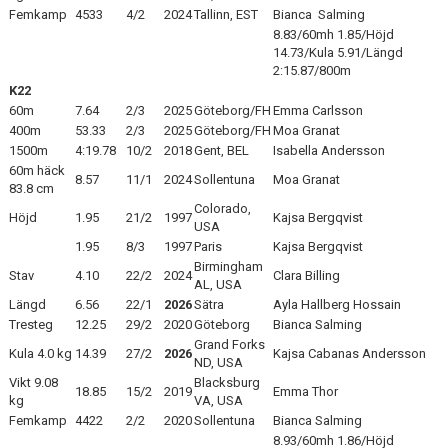
Femkamp
4533
4/2
2024
Tallinn, EST
Bianca Salming
8.83/60mh 1.85/Höjd
14.73/Kula 5.91/Längd
2:15.87/800m
K22
60m
7.64
2/3
2025
Göteborg/FH
Emma Carlsson
400m
53.33
2/3
2025
Göteborg/FH
Moa Granat
1500m
4:19.78
10/2
2018
Gent, BEL
Isabella Andersson
60m häck
8.57
11/1
2024
Sollentuna
Moa Granat
83.8 cm
Colorado,
Höjd
1.95
21/2
1997
Kajsa Bergqvist
USA
1.95
8/3
1997
Paris
Kajsa Bergqvist
Birmingham
Stav
4.10
22/2
2024
Clara Billing
AL, USA
Längd
6.56
22/1
2026
Sätra
Ayla Hallberg Hossain
Tresteg
12.25
29/2
2020
Göteborg
Bianca Salming
Grand Forks
Kula 4.0 kg
14.39
27/2
2026
Kajsa Cabanas Andersson
ND, USA
Vikt 9.08
Blacksburg
18.85
15/2
2019
Emma Thor
kg
VA, USA
Femkamp
4422
2/2
2020
Sollentuna
Bianca Salming
8.93/60mh 1.86/Höjd