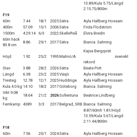
13.89/Kula 5.75/Längd
2:15.75/800m
F19
60m
7.44
18/1
2025
Sätra
Ayla Hallberg Hossain
400m
57.09
15/1
2006
Sätra
Frida Flodström
1500m
4:29.14
6/3
2022
Skellefteå
Elvira Bredin
60m häck
8.86
29/1
2017
Sätra
Bianca Salming
83.8 cm
Kajsa Bergqvist
Höjd
1.92
25/2
1995
Malmö/A
svenskt
rekord
Stav
3.88
28/2
2026
Sätra
Beate Pott
Längd
6.38
23/2
2025
Växjö
Ayla Hallberg Hossain
Tresteg
12.78
12/1
2025
Huddinge
Ayla Hallberg Hossain
Kula 4.0 kg
14.10
18/2
2017
Göteborg
Bianca Salming
Vikt 9.08
18.64
21/2
2026
Sollentuna
Beatrice Lindberg
kg
Femkamp
4389
3/3
2017
Belgrad, SRB
Bianca Salming
8.87/60mh 1.81/Höjd
13.59/Kula 5.67/Längd
2:11.44/800m
F18
60m
7.56
20/1
2024
Sätra
Ayla Hallberg Hossain